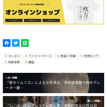
コンビニ
ファミリーマート
府道17号線
牧野エリア
牧野本町
開店
古い投稿
「星のソムリエ」によるお月見会。天体望遠鏡で月のクレ
ーター観…
新しい投稿
「ひこぼしくんプレミアム商品券」使用期限は10月31日