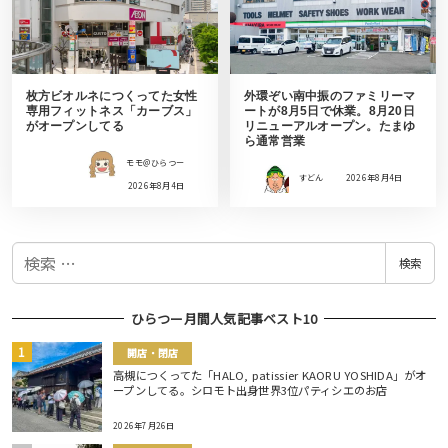
枚方ビオルネにつくってた女性
外環ぞい南中振のファミリーマ
専用フィットネス「カーブス」
ートが8月5日で休業。8月20日
がオープンしてる
リニューアルオープン。たまゆ
ら通常営業
モモ＠ひらつー
すどん
2026年8月4日
2026年8月4日
検
検索
索
ひらつー月間人気記事ベスト10
開店・閉店
高槻につくってた「HALO, patissier KAORU YOSHIDA」がオ
ープンしてる。シロモト出身世界3位パティシエのお店
2026年7月26日