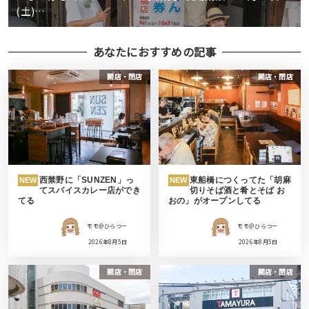
(土)…
あなたにおすすめの記事
開店・閉店
開店・閉店
西禁野に「SUNZEN」っ
東船橋につくってた「胡麻
NEW
NEW
てスパイスカレー店ができ
切りそば酒と肴とそば お
てる
おの」がオープンしてる
モモ＠ひらつー
モモ＠ひらつー
2026年8月5日
2026年8月5日
開店・閉店
開店・閉店