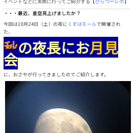
イベントなどに実際に行ってご紹介する【
ひらつーレポ
】
・・・最近、星空見上げましたか？
今回は10月24日（土）の夜に
くずはモール
で開催され
た、
星のソムリエ
による
秋
の夜長にお
月
見
会
に、おさやが行ってきましたのでご紹介します。