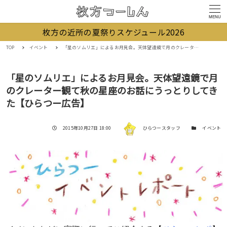
MENU
枚方の近所の夏祭りスケジュール2026
TOP
イベント
「星のソムリエ」によるお月見会。天体望遠鏡で月のクレーター観て秋の星座のお話にうっとりしてきた【ひらつー広告】
「星のソムリエ」によるお月見会。天体望遠鏡で月
のクレーター観て秋の星座のお話にうっとりしてき
た【ひらつー広告】
著者
投稿日
カテゴリー
2015年10月27日 18:00
ひらつースタッフ
イベント