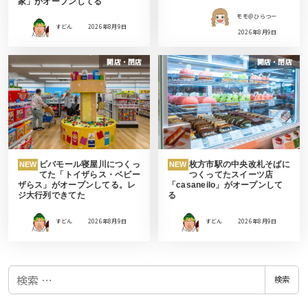
家」がオープンしてる
モモ＠ひらつー
すどん
2026年8月9日
2026年8月9日
開店・閉店
開店・閉店
ビバモール寝屋川につくっ
枚方市駅の中央改札そばに
NEW
NEW
てた「トイザらス・ベビー
つくってたスイーツ店
ザらス」がオープンしてる。レ
「casaneilo」がオープンして
ジ大行列できてた
る
すどん
2026年8月9日
すどん
2026年8月9日
検
検索
索