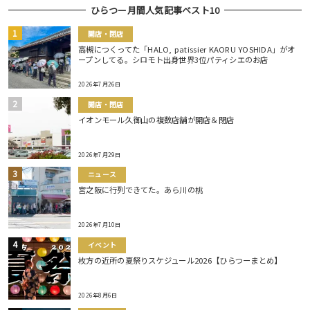
ひらつー月間人気記事ベスト10
開店・閉店
高槻につくってた「HALO, patissier KAORU YOSHIDA」がオ
ープンしてる。シロモト出身世界3位パティシエのお店
2026年7月26日
開店・閉店
イオンモール久御山の複数店舗が開店＆閉店
2026年7月29日
ニュース
宮之阪に行列できてた。あら川の桃
2026年7月10日
イベント
枚方の近所の夏祭りスケジュール2026【ひらつーまとめ】
2026年8月6日