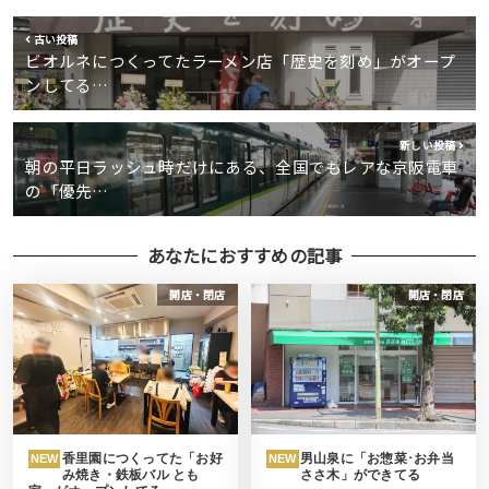
古い投稿
ビオルネにつくってたラーメン店「歴史を刻め」がオープ
ンしてる…
新しい投稿
朝の平日ラッシュ時だけにある、全国でもレアな京阪電車
の「優先…
あなたにおすすめの記事
開店・閉店
開店・閉店
香里園につくってた「お好
男山泉に「お惣菜･お弁当
NEW
NEW
み焼き・鉄板バル とも
ささ木」ができてる