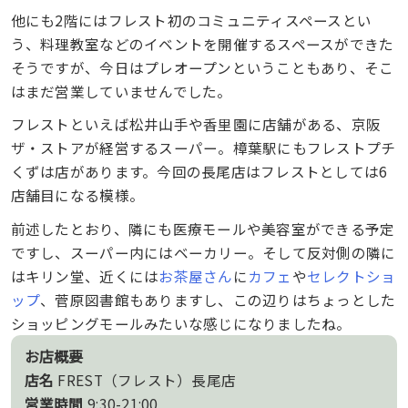
他にも2階にはフレスト初のコミュニティスペースとい
う、料理教室などのイベントを開催するスペースができた
そうですが、今日はプレオープンということもあり、そこ
はまだ営業していませんでした。
フレストといえば松井山手や香里園に店舗がある、京阪
ザ・ストアが経営するスーパー。樟葉駅にもフレストプチ
くずは店があります。今回の長尾店はフレストとしては6
店舗目になる模様。
前述したとおり、隣にも医療モールや美容室ができる予定
ですし、スーパー内にはベーカリー。そして反対側の隣に
はキリン堂、近くには
お茶屋さん
に
カフェ
や
セレクトショ
ップ
、菅原図書館もありますし、この辺りはちょっとした
ショッピングモールみたいな感じになりましたね。
お店概要
店名
FREST（フレスト）長尾店
営業時間
9:30-21:00