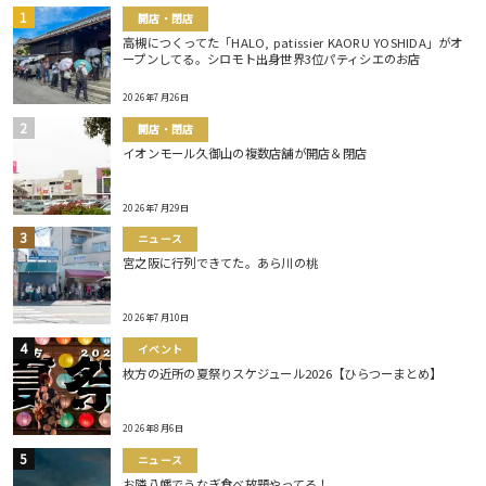
開店・閉店
高槻につくってた「HALO, patissier KAORU YOSHIDA」がオ
ープンしてる。シロモト出身世界3位パティシエのお店
2026年7月26日
開店・閉店
イオンモール久御山の複数店舗が開店＆閉店
2026年7月29日
ニュース
宮之阪に行列できてた。あら川の桃
2026年7月10日
イベント
枚方の近所の夏祭りスケジュール2026【ひらつーまとめ】
2026年8月6日
ニュース
お隣八幡でうなぎ食べ放題やってる！