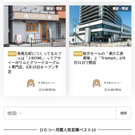
開店・閉店
開店・閉店
長尾元町につくってるカフ
枚方モールの「果汁工房
NEW
NEW
ェは「J BOWL」ってアサ
果琳」と「Triumph」が8
イーボウルとグリークヨーグル
月31日で閉店
ト専門店。8月15日オープン予
定
モモ＠ひらつー
モモ＠ひらつー
2026年8月8日
2026年8月8日
検
検索
索
ひらつー月間人気記事ベスト10