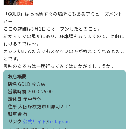
「GOLD」は長尾駅すぐの場所にもあるアミューズメント
バー。
ここの店舗は3月1日にオープンしたとのこと。
駅からすぐの場所にあり、駐車場もありますので、気軽に
行けるのでは〜。
カジノ初心者の方でもスタッフの方が教えてくれるとのこ
とです。
興味のある方は一度行ってみてはいかがでしょうか。
お店概要
店名
GOLD 枚方店
営業時間
20:00-25:00
定休日
年中無休
住所
大阪府枚方市川原町2-17
駐車場
有
リンク
公式サイト
/
Instagram