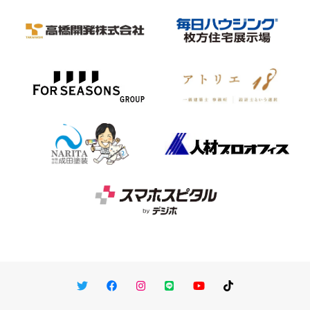
Twitter
Facebook
Instagram
LINE
You Tube
TikTok