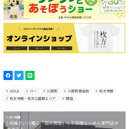
GOLD
バー
川原町
川原町商店街
枚方市駅
枚方市駅・枚方公園駅エリア
開店
古い投稿
1号線ぞい八幡に「田所商店」って味噌らーめん専門店が