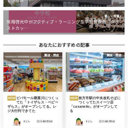
できるみ…
新しい投稿
常翔啓光中がアクティブ・ラーニング型学習発表会「クエ
ストカッ…
あなたにおすすめの記事
開店・閉店
開店・閉店
ビバモール寝屋川につくっ
枚方市駅の中央改札そばに
NEW
NEW
てた「トイザらス・ベビー
つくってたスイーツ店
ザらス」がオープンしてる。レ
「casaneilo」がオープンして
ジ大行列できてた
る
すどん
2026年8月9日
すどん
2026年8月9日