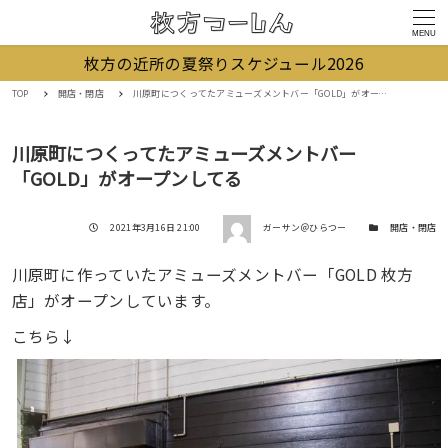
MENU
枚方の近所の夏祭りスケジュール2026
TOP
開店・閉店
川原町につくってたアミューズメントバー「GOLD」がオープンしてる
川原町につくってたアミューズメントバー
「GOLD」がオープンしてる
著者
投稿日
カテゴリー
2021年3月16日 21:00
ガーサン＠ひらつー
開店・閉店
川原町に作っていたアミューズメントバー「GOLD 枚方
店」がオープンしています。
こちら↓