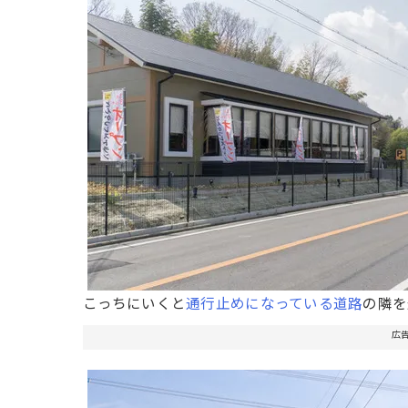
こっちにいくと
通行止めになっている道路
の隣を
広