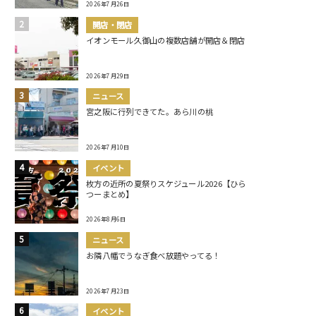
2026年7月26日
開店・閉店
イオンモール久御山の複数店舗が開店＆閉店
2026年7月29日
ニュース
宮之阪に行列できてた。あら川の桃
2026年7月10日
イベント
枚方の近所の夏祭りスケジュール2026【ひら
つーまとめ】
2026年8月6日
ニュース
お隣八幡でうなぎ食べ放題やってる！
2026年7月23日
イベント