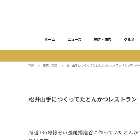
ホーム
ニュース
開店・閉店
グルメ
TOP
開店・閉店
松井山手につくってたとんかつレストラン「かつアンド
松井山手につくってたとんかつレストラン
府道736号線ぞい長尾播磨谷に作っていたとん