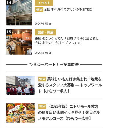
イベント
全国津々浦々のプリンがT-SITEに
NEW
2026年8月7日
開店・閉店
東船橋につくってた「胡麻切りそば酒と肴と
そば おおの」がオープンしてる
2026年8月5日
ひらつーパートナー記事広告
美味しいもん好き集まれ！地元を
NEW
愛するスタッフ大募集 ― トップワール
ド【ひらつー求人】
〈2026年版〉ニトリモール枚方
NEW
の飲食店14店舗イッキ見せ！休日グル
メモデルコース【ひらつー広告】