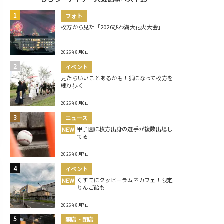
フォト
枚方から見た「2026びわ湖大花火大会」
2026年8月6日
イベント
見たらいいことあるかも！狐になって枚方を
練り歩く
2026年8月6日
ニュース
甲子園に枚方出身の選手が複数出場し
NEW
てる
2026年8月7日
イベント
くずモにクッピーラムネカフェ！限定
NEW
りんご飴も
2026年8月7日
開店・閉店