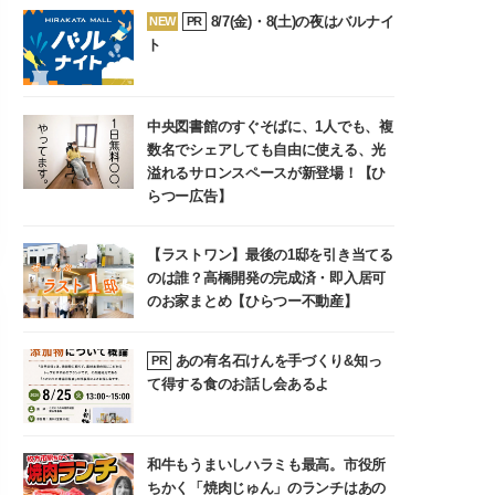
8/7(金)・8(土)の夜はバルナイ
NEW
PR
ト
中央図書館のすぐそばに、1人でも、複
数名でシェアしても自由に使える、光
溢れるサロンスペースが新登場！【ひ
らつー広告】
【ラストワン】最後の1邸を引き当てる
のは誰？高橋開発の完成済・即入居可
のお家まとめ【ひらつー不動産】
あの有名石けんを手づくり&知っ
PR
て得する食のお話し会あるよ
和牛もうまいしハラミも最高。市役所
ちかく「焼肉じゅん」のランチはあの