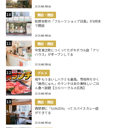
2026年8月6日
開店・閉店
牧野本町の「フルーツショップ日高」が8月末
で閉店
2026年8月6日
開店・閉店
中宮東之町につくってたポキボウル店「アリ
ハウス」がオープンしてる
2026年8月6日
グルメ
和牛もうまいしハラミも最高。市役所ちかく
「焼肉じゅん」のランチはあの美味しいごは
ん食べ放題【ひらつーグルメ広告】
2026年8月5日
開店・閉店
西禁野に「SUNZEN」ってスパイスカレー店
ができてる
2026年8月5日