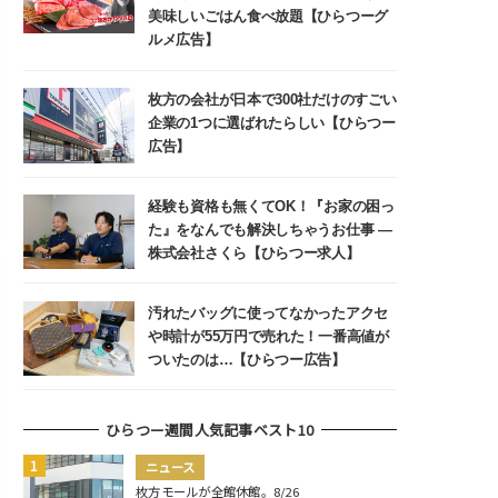
美味しいごはん食べ放題【ひらつーグ
ルメ広告】
枚方の会社が日本で300社だけのすごい
企業の1つに選ばれたらしい【ひらつー
広告】
経験も資格も無くてOK！『お家の困っ
た』をなんでも解決しちゃうお仕事 ―
株式会社さくら【ひらつー求人】
汚れたバッグに使ってなかったアクセ
や時計が55万円で売れた！一番高値が
ついたのは…【ひらつー広告】
ひらつー週間人気記事ベスト10
ニュース
枚方モールが全館休館。8/26