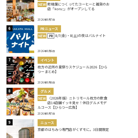
町楠葉につくってたコーヒーと雑貨のお
NEW
店「koru;」がオープンしてる
2026年8月7日
PRニュース
8/7(金)・8(土)の夜はバルナイト
NEW
PR
2026年8月6日
イベント
枚方の近所の夏祭りスケジュール2026【ひら
つーまとめ】
2026年8月6日
グルメ
〈2026年版〉ニトリモール枚方の飲食
NEW
店14店舗イッキ見せ！休日グルメモデ
ルコース【ひらつー広告】
2026年8月7日
ニュース
京都のはちみつ専門店がくずモに。3日間限定