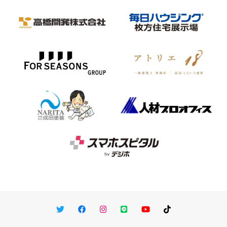
Twitter
Facebook
Instagram
LINE
You Tube
TikTok