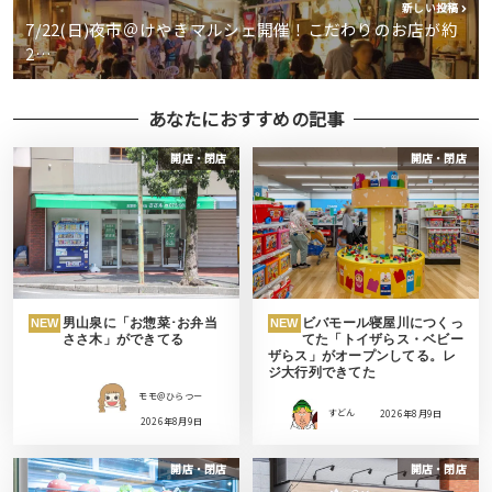
新しい投稿
7/22(日)夜市＠けやきマルシェ開催！こだわりのお店が約
2…
あなたにおすすめの記事
開店・閉店
開店・閉店
男山泉に「お惣菜･お弁当
ビバモール寝屋川につくっ
NEW
NEW
ささ木」ができてる
てた「トイザらス・ベビー
ザらス」がオープンしてる。レ
ジ大行列できてた
モモ＠ひらつー
すどん
2026年8月9日
2026年8月9日
開店・閉店
開店・閉店