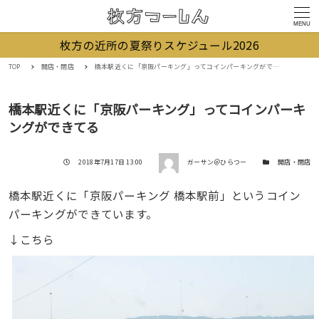
MENU
枚方の近所の夏祭りスケジュール2026
TOP
開店・閉店
橋本駅近くに「京阪パーキング」ってコインパーキングができてる
橋本駅近くに「京阪パーキング」ってコインパーキ
ングができてる
著者
投稿日
カテゴリー
2018年7月17日 13:00
ガーサン＠ひらつー
開店・閉店
橋本駅近くに「京阪パーキング 橋本駅前」というコイン
パーキングができています。
↓こちら