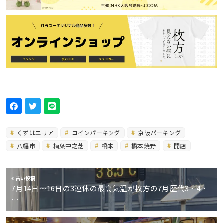
くずはエリア
コインパーキング
京阪パーキング
八幡市
楠葉中之芝
橋本
橋本焼野
開店
古い投稿
7月14日〜16日の3連休の最高気温が枚方の7月歴代3・4・
…