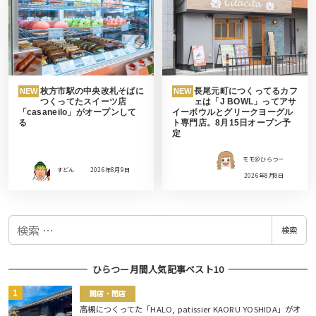
枚方市駅の中央改札そばに
長尾元町につくってるカフ
NEW
NEW
つくってたスイーツ店
ェは「J BOWL」ってアサ
「casaneilo」がオープンして
イーボウルとグリークヨーグル
る
ト専門店。8月15日オープン予
定
モモ＠ひらつー
すどん
2026年8月9日
2026年8月8日
検
検索
索
ひらつー月間人気記事ベスト10
開店・閉店
高槻につくってた「HALO, patissier KAORU YOSHIDA」がオ