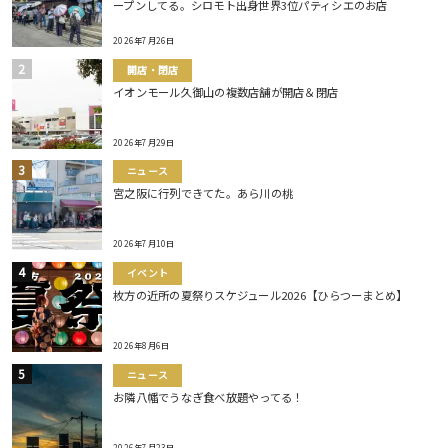
ープンしてる。シロモト出身世界3位パティシエのお店
2026年7月26日
開店・閉店
イオンモール久御山の複数店舗が開店＆閉店
2026年7月29日
ニュース
宮之阪に行列できてた。あら川の桃
2026年7月10日
イベント
枚方の近所の夏祭りスケジュール2026【ひらつーまとめ】
2026年8月6日
ニュース
お隣八幡でうなぎ食べ放題やってる！
2026年7月23日