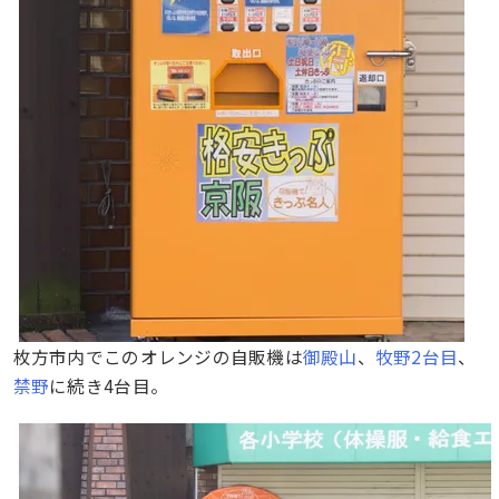
枚方市内でこのオレンジの自販機は
御殿山
、
牧野2台目
、
禁野
に続き4台目。