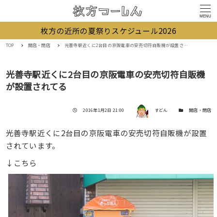
MENU
枚方の近所の夏祭りスケジュール2026
TOP
開店・閉店
光善寺駅近くに2台目の京阪電車の安売切符自販機が設置されてる
光善寺駅近くに2台目の京阪電車の安売切符自販機
が設置されてる
著者
投稿日
カテゴリー
2016年1月2日 21:00
すどん
開店・閉店
光善寺駅近くに2台目の京阪電車の安売切符自販機が設置
されています。
↓こちら