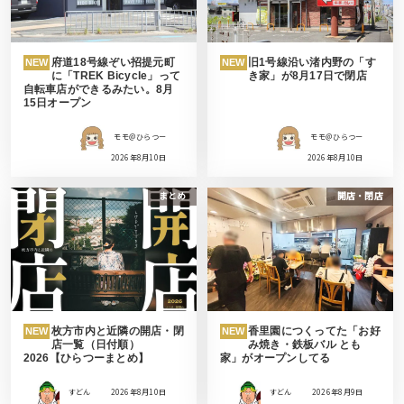
府道18号線ぞい招提元町
旧1号線沿い渚内野の「す
NEW
NEW
に「TREK Bicycle」って
き家」が8月17日で閉店
自転車店ができるみたい。8月
15日オープン
モモ＠ひらつー
モモ＠ひらつー
2026年8月10日
2026年8月10日
まとめ
開店・閉店
枚方市内と近隣の開店・閉
香里園につくってた「お好
NEW
NEW
店一覧（日付順）
み焼き・鉄板バル とも
2026【ひらつーまとめ】
家」がオープンしてる
すどん
2026年8月10日
すどん
2026年8月9日