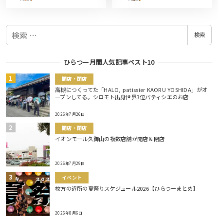
検
検索
索
ひらつー月間人気記事ベスト10
開店・閉店
高槻につくってた「HALO, patissier KAORU YOSHIDA」がオ
ープンしてる。シロモト出身世界3位パティシエのお店
2026年7月26日
開店・閉店
イオンモール久御山の複数店舗が開店＆閉店
2026年7月29日
イベント
枚方の近所の夏祭りスケジュール2026【ひらつーまとめ】
2026年8月6日