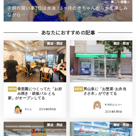
新しい投稿
子供の習い事1位は水泳！6ヶ月の赤ちゃんから水を楽しみ
ながら…
あなたにおすすめの記事
開店・閉店
開店・閉店
香里園につくってた「お好
男山泉に「お惣菜･お弁当
NEW
NEW
み焼き・鉄板バル とも
ささ木」ができてる
家」がオープンしてる
モモ＠ひらつー
すどん
2026年8月9日
2026年8月9日
開店・閉店
開店・閉店