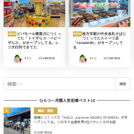
ビバモール寝屋川につくっ
枚方市駅の中央改札そばに
NEW
NEW
てた「トイザらス・ベビー
つくってたスイーツ店
ザらス」がオープンしてる。レ
「casaneilo」がオープンして
ジ大行列できてた
る
すどん
2026年8月9日
すどん
2026年8月9日
検
検索
索
ひらつー月間人気記事ベスト10
開店・閉店
高槻につくってた「HALO, patissier KAORU YOSHIDA」がオ
ープンしてる。シロモト出身世界3位パティシエのお店
2026年7月26日