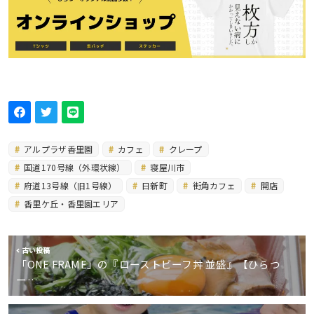
アルプラザ香里園
カフェ
クレープ
国道170号線（外環状線）
寝屋川市
府道13号線（旧1号線）
日新町
街角カフェ
開店
香里ケ丘・香里園エリア
古い投稿
「ONE FRAME」の『ローストビーフ丼 並盛』【ひらつ
ー…