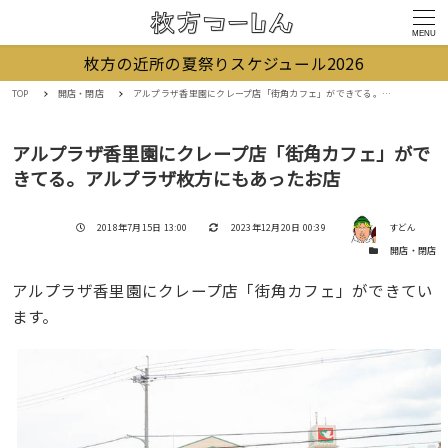
MENU
枚方の近所の夏祭りスケジュール2026
TOP
開店・閉店
アルプラザ香里園にクレープ店「街角カフェ」ができてる。アルプラザ枚方にもあったお店
アルプラザ香里園にクレープ店「街角カフェ」がで
きてる。アルプラザ枚方にもあったお店
著者
投稿日
更新日
2018年7月15日 13:00
2023年12月20日 00:39
すどん
カテゴリー
開店・閉店
アルプラザ香里園にクレープ店「街角カフェ」ができてい
ます。