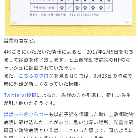
営業時間など。
4月ごろにいただいた情報によると「2017年2月9日をもち
まして診療を終了致します」と上敷領動物病院のHPのキ
ャッシュに記載されていたそう。
また、
こちらのブログ
を見る限りでは、3月23日の時点で
既に外観が新しくなっていた模様。
Twitterの投稿
によると、先代の方が引退し、新しい先生
が引き継いだそうです。
ばばっち＠ひらつー
も以前子猫を保護した時に上敷領動物
病院に駆け込んだことがあり、思い出深い場所。光善寺駅
周辺で動物病院といえばここといった感じで、同じように