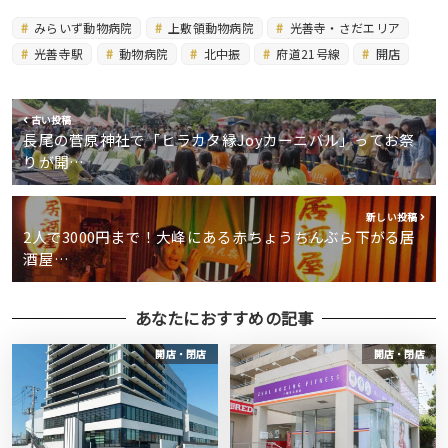
みらいず動物病院
上敷領動物病院
光善寺・さだエリア
光善寺駅
動物病院
北中振
府道21号線
開店
古い投稿
長尾の菅原神社で「ヒラカタ縁Joyカーニバル」ってお祭
りが開…
新しい投稿
2人で3000円まで！大峰にある赤ちょうちんぶら下がる居
酒屋…
あなたにおすすめの記事
開店・閉店
開店・閉店