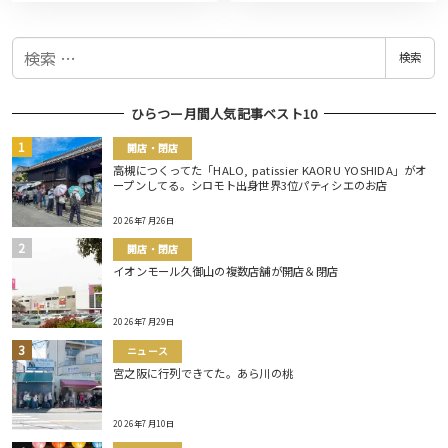
検
検索
索
ひらつー月間人気記事ベスト10
開店・閉店
高槻につくってた「HALO, patissier KAORU YOSHIDA」がオ
ープンしてる。シロモト出身世界3位パティシエのお店
2026年7月26日
開店・閉店
イオンモール久御山の複数店舗が開店＆閉店
2026年7月29日
ニュース
宮之阪に行列できてた。あら川の桃
2026年7月10日