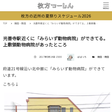
MENU
枚方の近所の夏祭りスケジュール2026
TOP
開店・閉店
光善寺駅近くに「みらいず動物病院」ができてる。上敷領動物病院があったところ
光善寺駅近くに「みらいず動物病院」ができてる。
上敷領動物病院があったところ
著者
投稿日
カテゴリー
2017年5月14日 15:00
ばばっち
開店・閉店
府道21号線沿い北中振に「みらいず動物病院」ができて
います。
こちら↓