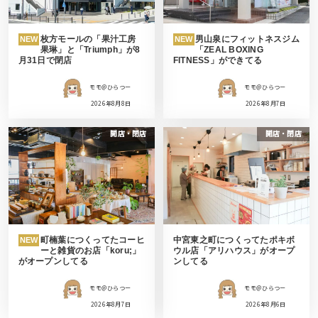
枚方モールの「果汁工房
男山泉にフィットネスジム
NEW
NEW
果琳」と「Triumph」が8
「ZEAL BOXING
月31日で閉店
FITNESS」ができてる
モモ＠ひらつー
モモ＠ひらつー
2026年8月8日
2026年8月7日
開店・閉店
開店・閉店
町楠葉につくってたコーヒ
中宮東之町につくってたポキボ
NEW
ーと雑貨のお店「koru;」
ウル店「アリハウス」がオープ
がオープンしてる
ンしてる
モモ＠ひらつー
モモ＠ひらつー
2026年8月7日
2026年8月6日