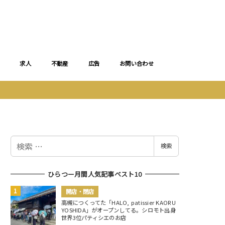
求人
不動産
広告
お問い合わせ
検
検索
索
ひらつー月間人気記事ベスト10
開店・閉店
高槻につくってた「HALO, patissier KAORU
YOSHIDA」がオープンしてる。シロモト出身
世界3位パティシエのお店