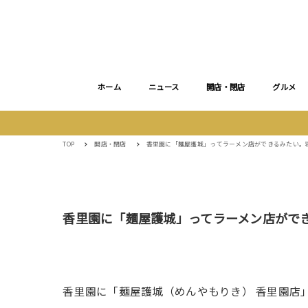
ホーム
ニュース
開店・閉店
グルメ
TOP
開店・閉店
香里園に「麺屋護城」ってラーメン店ができるみたい。
香里園に「麺屋護城」ってラーメン店がで
香里園に「麺屋護城（めんやもりき） 香里園店