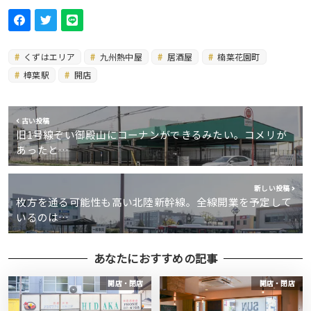
くずはエリア
九州熱中屋
居酒屋
楠葉花園町
樟葉駅
開店
古い投稿
旧1号線ぞい御殿山にコーナンができるみたい。コメリが
あったと…
新しい投稿
枚方を通る可能性も高い北陸新幹線。全線開業を予定して
いるのは…
あなたにおすすめの記事
開店・閉店
開店・閉店