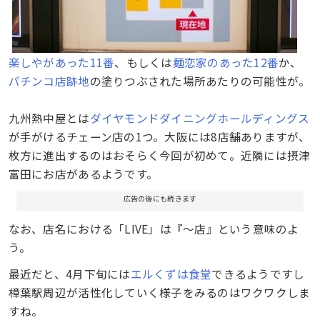
楽しやがあった11番
、もしくは
麺恋家のあった12番
か、
パチンコ店跡地
の塗りつぶされた場所あたりの可能性が。
九州熱中屋とは
ダイヤモンドダイニングホールディングス
が手がけるチェーン店の1つ。大阪には8店舗ありますが、
枚方に進出するのはおそらく今回が初めて。近隣には摂津
富田にお店があるようです。
広告の後にも続きます
なお、店名における「LIVE」は『〜店』という意味のよ
う。
最近だと、4月下旬には
エルくずは食堂
できるようですし
樟葉駅周辺が活性化していく様子をみるのはワクワクしま
すね。