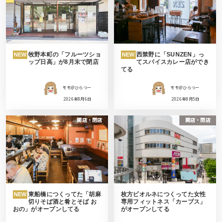
牧野本町の「フルーツショ
西禁野に「SUNZEN」っ
NEW
NEW
ップ日高」が8月末で閉店
てスパイスカレー店ができ
てる
モモ＠ひらつー
モモ＠ひらつー
2026年8月6日
2026年8月5日
開店・閉店
開店・閉店
東船橋につくってた「胡麻
枚方ビオルネにつくってた女性
NEW
切りそば酒と肴とそば お
専用フィットネス「カーブス」
おの」がオープンしてる
がオープンしてる