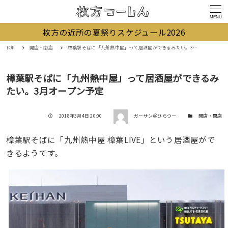
MENU
枚方の近所の夏祭りスケジュール2026
TOP
開店・閉店
樟葉駅そばに「九州熱中屋」って居酒屋ができるみたい。3月オープン予定
樟葉駅そばに「九州熱中屋」って居酒屋ができるみ
たい。3月オープン予定
著者
投稿日
カテゴリー
2018年3月4日 20:00
ガーサン＠ひらつー
開店・閉店
樟葉駅そばに「九州熱中屋 樟葉LIVE」という居酒屋がで
きるようです。