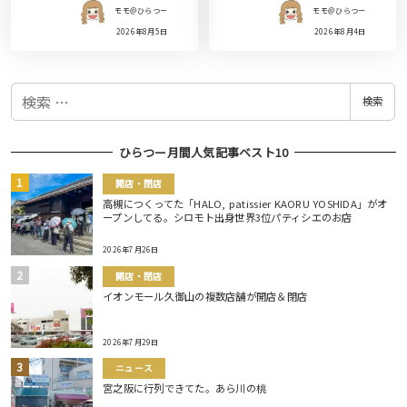
モモ＠ひらつー
モモ＠ひらつー
2026年8月5日
2026年8月4日
検
検索
索
ひらつー月間人気記事ベスト10
開店・閉店
高槻につくってた「HALO, patissier KAORU YOSHIDA」がオ
ープンしてる。シロモト出身世界3位パティシエのお店
2026年7月26日
開店・閉店
イオンモール久御山の複数店舗が開店＆閉店
2026年7月29日
ニュース
宮之阪に行列できてた。あら川の桃