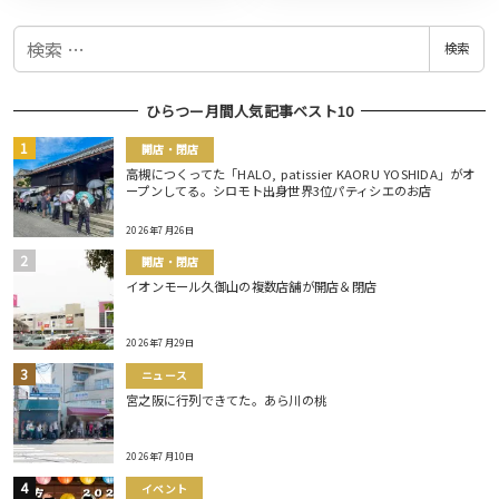
検
検索
索
ひらつー月間人気記事ベスト10
開店・閉店
高槻につくってた「HALO, patissier KAORU YOSHIDA」がオ
ープンしてる。シロモト出身世界3位パティシエのお店
2026年7月26日
開店・閉店
イオンモール久御山の複数店舗が開店＆閉店
2026年7月29日
ニュース
宮之阪に行列できてた。あら川の桃
2026年7月10日
イベント