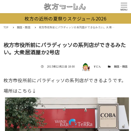
MENU
枚方の近所の夏祭りスケジュール2026
TOP
開店・閉店
枚方市役所前にパラディッソの系列店ができるみたい。大衆居酒屋か2号店
枚方市役所前にパラディッソの系列店ができるみた
い。大衆居酒屋か2号店
著者
投稿日
カテゴリー
2015年12月21日 18:00
すどん
開店・閉店
枚方市役所前にパラディッソの系列店ができるようです。
場所はこちら↓