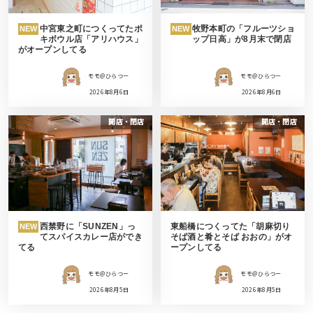
中宮東之町につくってたポ
牧野本町の「フルーツショ
NEW
NEW
キボウル店「アリハウス」
ップ日高」が8月末で閉店
がオープンしてる
モモ＠ひらつー
モモ＠ひらつー
2026年8月6日
2026年8月6日
開店・閉店
開店・閉店
西禁野に「SUNZEN」っ
東船橋につくってた「胡麻切り
NEW
てスパイスカレー店ができ
そば酒と肴とそば おおの」がオ
てる
ープンしてる
モモ＠ひらつー
モモ＠ひらつー
2026年8月5日
2026年8月5日