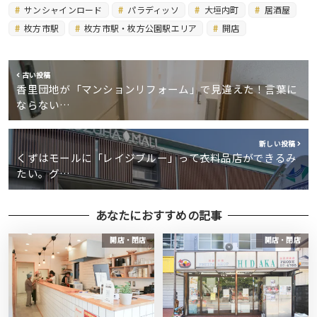
サンシャインロード
パラディッソ
大垣内町
居酒屋
枚方市駅
枚方市駅・枚方公園駅エリア
開店
古い投稿
香里団地が「マンションリフォーム」で見違えた！言葉に
ならない…
新しい投稿
くずはモールに「レイジブルー」って衣料品店ができるみ
たい。グ…
あなたにおすすめの記事
開店・閉店
開店・閉店