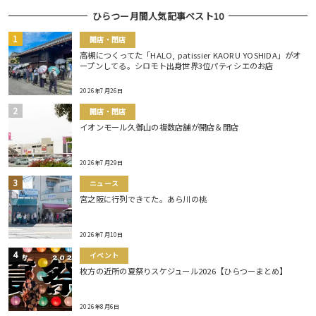
ひらつー月間人気記事ベスト10
開店・閉店
高槻につくってた「HALO, patissier KAORU YOSHIDA」がオ
ープンしてる。シロモト出身世界3位パティシエのお店
2026年7月26日
開店・閉店
イオンモール久御山の複数店舗が開店＆閉店
2026年7月29日
ニュース
宮之阪に行列できてた。あら川の桃
2026年7月10日
イベント
枚方の近所の夏祭りスケジュール2026【ひらつーまとめ】
2026年8月6日