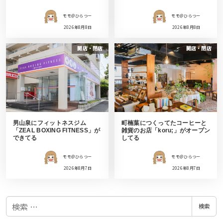
モモ＠ひらつー
モモ＠ひらつー
2026年8月8日
2026年8月8日
開店・閉店
開店・閉店
男山泉にフィットネスジム
町楠葉につくってたコーヒーと
「ZEAL BOXING FITNESS」が
雑貨のお店「koru;」がオープン
できてる
してる
モモ＠ひらつー
モモ＠ひらつー
2026年8月7日
2026年8月7日
検
検索
索