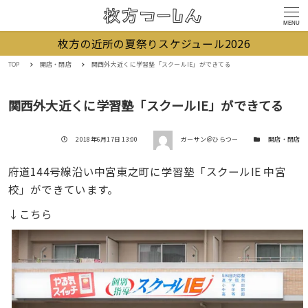
MENU
枚方の近所の夏祭りスケジュール2026
TOP
開店・閉店
関西外大近くに学習塾「スクールIE」ができてる
関西外大近くに学習塾「スクールIE」ができてる
著者
投稿日
カテゴリー
2018年6月17日 13:00
ガーサン＠ひらつー
開店・閉店
府道144号線沿い中宮東之町に学習塾「スクールIE 中宮
校」ができています。
↓こちら