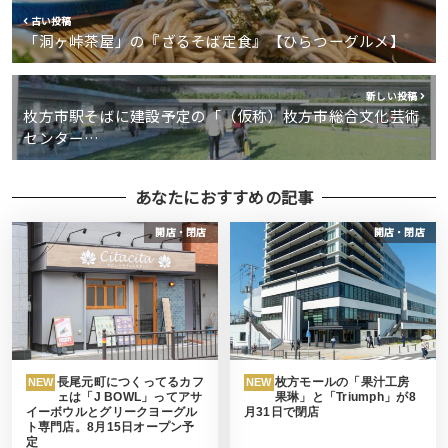
古い投稿
「洞ヶ峠茶屋」の『ざるそば定食』【ひらつーグルメ】
新しい投稿
枚方市駅そばに建設予定の「（仮称）枚方市総合文化芸術
センター…
あなたにおすすめの記事
開店・閉店
開店・閉店
長尾元町につくってるカフ
枚方モールの「果汁工房
NEW
NEW
ェは「J BOWL」ってアサ
果琳」と「Triumph」が8
イーボウルとグリークヨーグル
月31日で閉店
ト専門店。8月15日オープン予
定