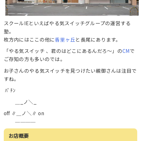
スクールIEといえばやる気スイッチグループの運営する
塾。
枚方内にはここの他に
香里ヶ丘
と長尾にあります。
「やる気スイッチ 、君のはどこにあるんだろ〜」の
CM
で
ご存知の方も多いのでは。
お子さんのやる気スイッチを見つけたい親御さんは注目で
すね。
ﾊﾟﾁﾝ
＿_ノ＼_
off ∥＿ノ＼∥ on
￣￣￣￣
お店概要