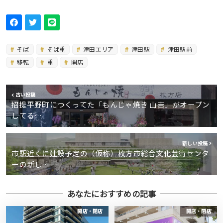
そば
そば重
津田エリア
津田駅
津田駅前
移転
重
開店
古い投稿
招提平野町につくってた「もんじゃ焼き 山吉」がオープン
してる…
新しい投稿
市駅近くに建設予定の（仮称）枚方市総合文化芸術センタ
ーの新し…
あなたにおすすめの記事
開店・閉店
開店・閉店