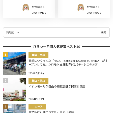
モモ＠ひらつー
モモ＠ひらつー
2026年8月7日
2026年8月6日
検
検索
索
ひらつー月間人気記事ベスト10
開店・閉店
高槻につくってた「HALO, patissier KAORU YOSHIDA」がオ
ープンしてる。シロモト出身世界3位パティシエのお店
2026年7月26日
開店・閉店
イオンモール久御山の複数店舗が開店＆閉店
2026年7月29日
ニュース
宮之阪に行列できてた。あら川の桃