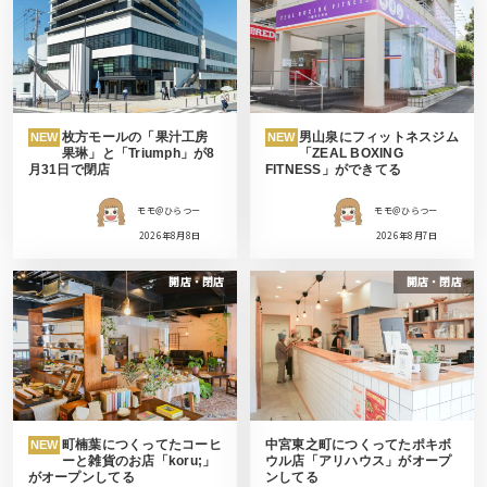
枚方モールの「果汁工房
男山泉にフィットネスジム
NEW
NEW
果琳」と「Triumph」が8
「ZEAL BOXING
月31日で閉店
FITNESS」ができてる
モモ＠ひらつー
モモ＠ひらつー
2026年8月8日
2026年8月7日
開店・閉店
開店・閉店
町楠葉につくってたコーヒ
中宮東之町につくってたポキボ
NEW
ーと雑貨のお店「koru;」
ウル店「アリハウス」がオープ
がオープンしてる
ンしてる