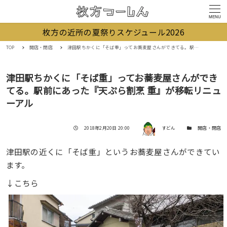
MENU
枚方の近所の夏祭りスケジュール2026
TOP
開店・閉店
津田駅ちかくに「そば重」ってお蕎麦屋さんができてる。駅前にあった『天ぷら割烹 重』が移転リニューアル
津田駅ちかくに「そば重」ってお蕎麦屋さんができ
てる。駅前にあった『天ぷら割烹 重』が移転リニュ
ーアル
著者
投稿日
カテゴリー
2018年2月20日 20:00
すどん
開店・閉店
津田駅の近くに「そば重」というお蕎麦屋さんができてい
ます。
↓こちら