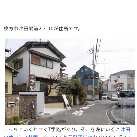
枚方市津田駅前2-3-10が住所です。
こっちにいくとすぐT字路があり、そこを左にいくと
津田
のオアシス共園
。右にいくと
元警察学校
などの方へ行きま