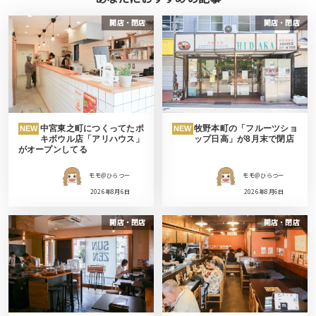
開店・閉店
開店・閉店
中宮東之町につくってたポ
牧野本町の「フルーツショ
NEW
NEW
キボウル店「アリハウス」
ップ日高」が8月末で閉店
がオープンしてる
モモ＠ひらつー
モモ＠ひらつー
2026年8月6日
2026年8月6日
開店・閉店
開店・閉店