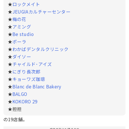
★
ロックメイト
★
JEUGIAカルチャーセンター
★
梅の花
★
アミング
★
Be studio
★
ポーラ
★
わかばデンタルクリニック
★
ダイソー
★
チャイルド･アイズ
★
にぎり長次郎
★
キョーワズ珈琲
★
Blanc de Blanc Bakery
★
BALGO
★
KOKORO 29
★担担
の19店舗。