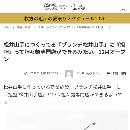
MENU
枚方の近所の夏祭りスケジュール2026
TOP
開店・閉店
松井山手につくってる「ブランチ松井山手」に『担担』って担々麺専門店ができるみたい。12月オープン
松井山手につくってる「ブランチ松井山手」に『担
担』って担々麺専門店ができるみたい。12月オープ
ン
著者
投稿日
カテゴリー
2018年11月14日 22:00
ガーサン＠ひらつー
開店・閉店
松井山手に作っている商業施設「ブランチ松井山手」に
『担担 松井山手店』という担々麺専門店ができるようで
す。