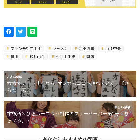
ブランチ松井山手
ラーメン
京田辺市
山手中央
担担
松井山手
松井山手駅
開店
古い投稿
枚方でデートするなら?オレならココへ連れていく！【ひ
らつー広…
新しい投稿
市役所×ひらつーコラボ制作のフリーペーパー第2号「ひ
らいろ」…
あなたにおすすめの記事