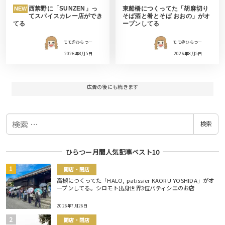
西禁野に「SUNZEN」っ
東船橋につくってた「胡麻切り
NEW
てスパイスカレー店ができ
そば酒と肴とそば おおの」がオ
てる
ープンしてる
モモ＠ひらつー
モモ＠ひらつー
2026年8月5日
2026年8月5日
広告の後にも続きます
検
検索
索
ひらつー月間人気記事ベスト10
開店・閉店
高槻につくってた「HALO, patissier KAORU YOSHIDA」がオ
ープンしてる。シロモト出身世界3位パティシエのお店
2026年7月26日
開店・閉店