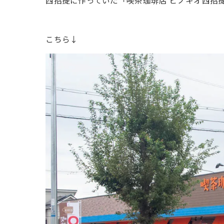
西招提に作っていた「喫茶珈琲店 ピノキオ西招
こちら↓