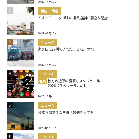
2026年7月26日
開店・閉店
イオンモール久御山の複数店舗が開店＆閉店
2026年7月29日
ニュース
宮之阪に行列できてた。あら川の桃
2026年7月10日
イベント
枚方の近所の夏祭りスケジュール
NEW
2026【ひらつーまとめ】
2026年8月6日
ニュース
お隣八幡でうなぎ食べ放題やってる！
2026年7月23日
イベント