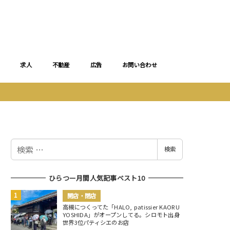
求人
不動産
広告
お問い合わせ
検
検索
索
ひらつー月間人気記事ベスト10
開店・閉店
高槻につくってた「HALO, patissier KAORU
YOSHIDA」がオープンしてる。シロモト出身
世界3位パティシエのお店