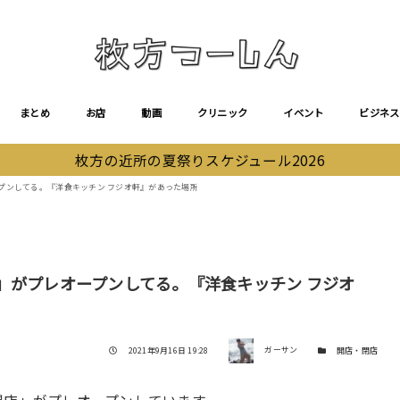
まとめ
お店
動画
クリニック
イベント
ビジネス
枚方の近所の夏祭りスケジュール2026
プンしてる。『洋食キッチン フジオ軒』があった場所
」がプレオープンしてる。『洋食キッチン フジオ
著者
投稿日
カテゴリー
2021年9月16日 19:28
ガーサン
開店・閉店