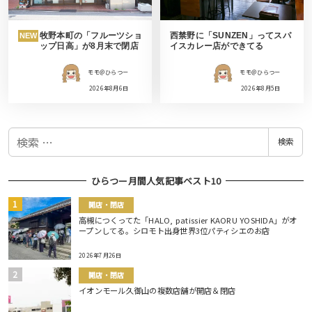
牧野本町の「フルーツショ
西禁野に「SUNZEN」ってスパ
NEW
ップ日高」が8月末で閉店
イスカレー店ができてる
モモ＠ひらつー
モモ＠ひらつー
2026年8月6日
2026年8月5日
検
検索
索
ひらつー月間人気記事ベスト10
開店・閉店
高槻につくってた「HALO, patissier KAORU YOSHIDA」がオ
ープンしてる。シロモト出身世界3位パティシエのお店
2026年7月26日
開店・閉店
イオンモール久御山の複数店舗が開店＆閉店