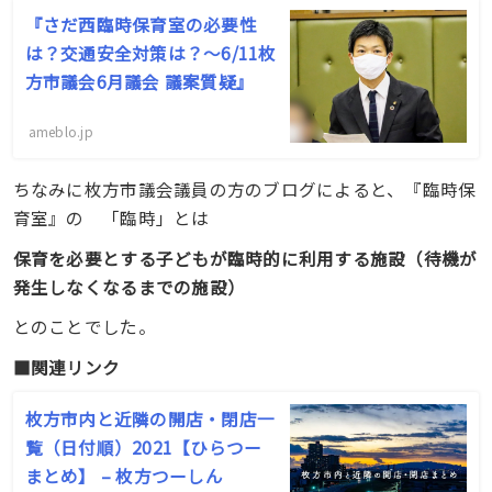
『さだ西臨時保育室の必要性
は？交通安全対策は？〜6/11枚
方市議会6月議会 議案質疑』
ameblo.jp
ちなみに枚方市議会議員の方のブログによると、『臨時保
育室』の 「臨時」とは
保育を必要とする子どもが臨時的に利用する施設（待機が
発生しなくなるまでの施設）
とのことでした。
■関連リンク
枚方市内と近隣の開店・閉店一
覧（日付順）2021【ひらつー
まとめ】 – 枚方つーしん