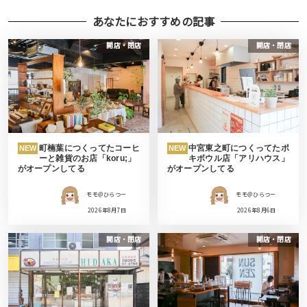
あなたにおすすめの記事
開店・閉店
開店・閉店
町楠葉につくってたコーヒ
中宮東之町につくってたポ
NEW
NEW
ーと雑貨のお店「koru;」
キボウル店「アリハウス」
がオープンしてる
がオープンしてる
モモ＠ひらつー
モモ＠ひらつー
2026年8月7日
2026年8月6日
開店・閉店
開店・閉店