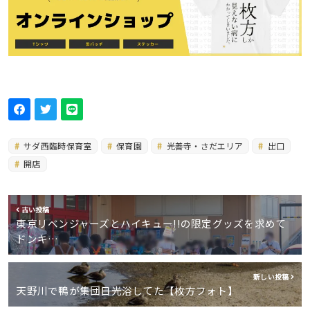
サダ西臨時保育室
保育園
光善寺・さだエリア
出口
開店
古い投稿
東京リベンジャーズとハイキュー!!の限定グッズを求めて
ドンキ…
新しい投稿
天野川で鴨が集団日光浴してた【枚方フォト】