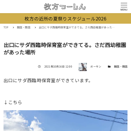
MENU
枚方の近所の夏祭りスケジュール2026
TOP
開店・閉店
出口にサダ西臨時保育室ができてる。さだ西幼稚園があった場所
出口にサダ西臨時保育室ができてる。さだ西幼稚園
があった場所
著者
投稿日
カテゴリー
2021年10月16日 12:00
ガーサン
開店・閉店
出口にサダ西臨時保育室ができています。
↓こちら