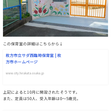
この保育室の詳細はこちらから↓
枚方市立サダ西臨時保育室 | 枚
方市ホームページ
www.city.hirakata.osaka.jp
上記によると10月に開設されたそうです。
また、定員は50人、受入年齢は0～5歳児。