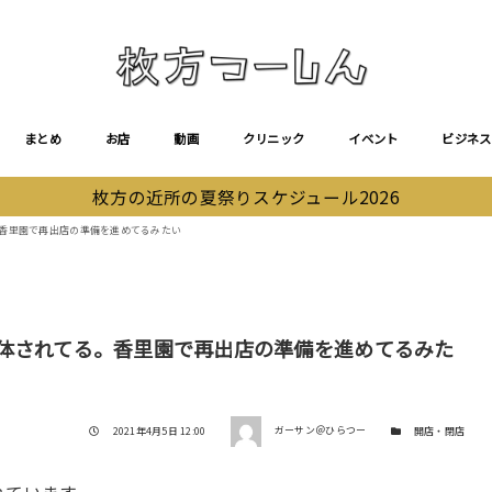
まとめ
お店
動画
クリニック
イベント
ビジネス
枚方の近所の夏祭りスケジュール2026
。香里園で再出店の準備を進めてるみたい
解体されてる。香里園で再出店の準備を進めてるみた
著者
投稿日
カテゴリー
2021年4月5日 12:00
ガーサン＠ひらつー
開店・閉店