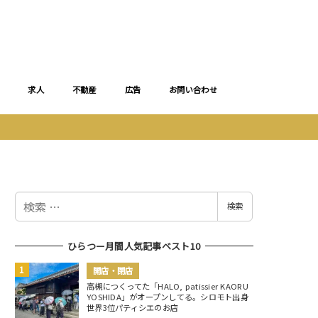
求人
不動産
広告
お問い合わせ
検
検索
索
ひらつー月間人気記事ベスト10
開店・閉店
高槻につくってた「HALO, patissier KAORU
YOSHIDA」がオープンしてる。シロモト出身
世界3位パティシエのお店