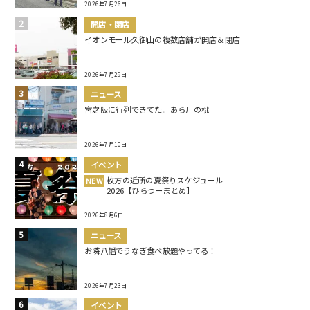
2026年7月26日
開店・閉店
イオンモール久御山の複数店舗が開店＆閉店
2026年7月29日
ニュース
宮之阪に行列できてた。あら川の桃
2026年7月10日
イベント
枚方の近所の夏祭りスケジュール
NEW
2026【ひらつーまとめ】
2026年8月6日
ニュース
お隣八幡でうなぎ食べ放題やってる！
2026年7月23日
イベント