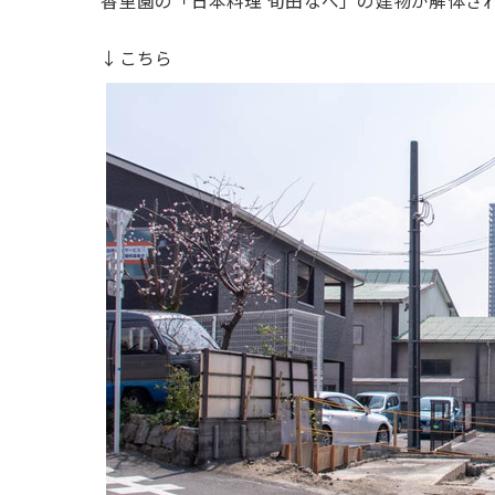
香里園の「日本料理 旬田なべ」の建物が解体さ
↓こちら