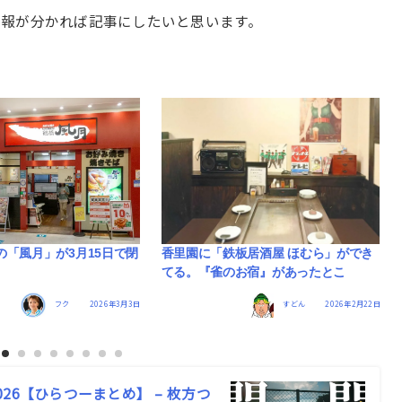
情報が分かれば記事にしたいと思います。
の「風月」が3月15日で閉
香里園に「鉄板居酒屋 ほむら」ができ
てる。『雀のお宿』があったとこ
フク
2026年3月3日
すどん
2026年2月22日
6【ひらつーまとめ】 – 枚方つ