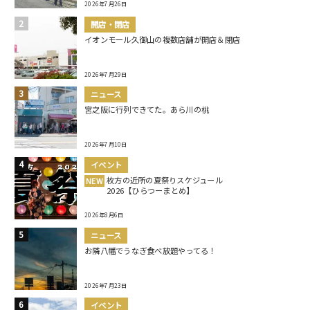
2026年7月26日
開店・閉店
イオンモール久御山の複数店舗が開店＆閉店
2026年7月29日
ニュース
宮之阪に行列できてた。あら川の桃
2026年7月10日
イベント
枚方の近所の夏祭りスケジュール
NEW
2026【ひらつーまとめ】
2026年8月6日
ニュース
お隣八幡でうなぎ食べ放題やってる！
2026年7月23日
イベント