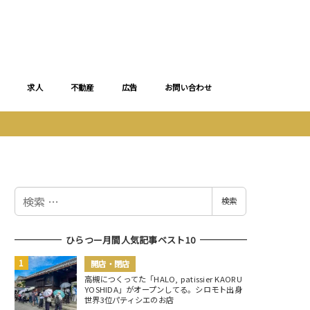
求人
不動産
広告
お問い合わせ
検
検索
索
ひらつー月間人気記事ベスト10
開店・閉店
高槻につくってた「HALO, patissier KAORU
YOSHIDA」がオープンしてる。シロモト出身
世界3位パティシエのお店