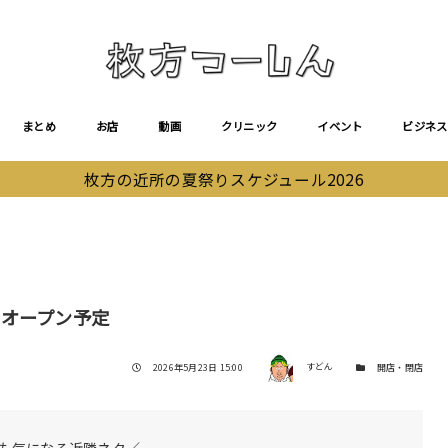
まとめ
お店
動画
クリニック
イベント
ビジネス
枚方の近所の夏祭りスケジュール2026
定
月オープン予定
著者
投稿日
カテゴリー
2026年5月23日 15:00
すどん
開店・閉店
も気になる近隣ネタ／