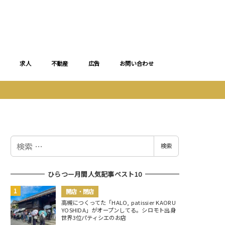
求人
不動産
広告
お問い合わせ
検
検索
索
ひらつー月間人気記事ベスト10
開店・閉店
高槻につくってた「HALO, patissier KAORU
YOSHIDA」がオープンしてる。シロモト出身
世界3位パティシエのお店