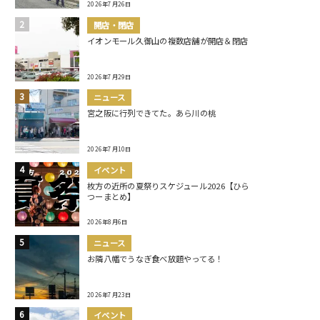
2026年7月26日
開店・閉店
イオンモール久御山の複数店舗が開店＆閉店
2026年7月29日
ニュース
宮之阪に行列できてた。あら川の桃
2026年7月10日
イベント
枚方の近所の夏祭りスケジュール2026【ひら
つーまとめ】
2026年8月6日
ニュース
お隣八幡でうなぎ食べ放題やってる！
2026年7月23日
イベント