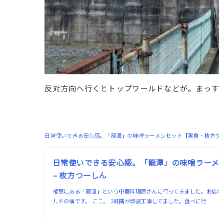
反対方向へ行くとトップワールドなどが。まっす
日常使いできる安心感。「龍潭」の味噌ラーメンセット【実食・枚方
日常使いできる安心感。「龍潭」の味噌ラー
– 枚方つーしん
楠葉にある「龍潭」という中華料理屋さんに行ってきました。お店
ルドの横です。 ここ。 2軒隣が改装工事してました。食べに行…