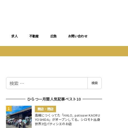
求人
不動産
広告
お問い合わせ
検
検索
索
ひらつー月間人気記事ベスト10
開店・閉店
高槻につくってた「HALO, patissier KAORU
YOSHIDA」がオープンしてる。シロモト出身
世界3位パティシエのお店