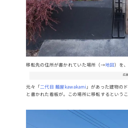
移転先の住所が書かれていた場所（→
地図
）を
広
元々「
二代目 麺屋kawakami
」があった建物のドア付
と書かれた看板が。この場所に移転するという