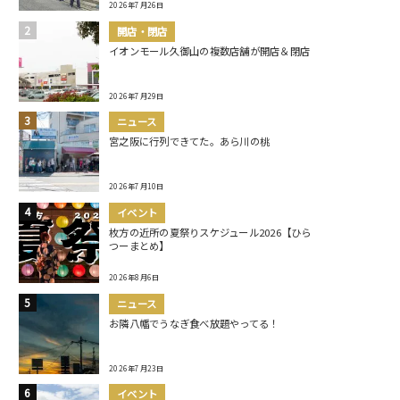
2026年7月26日
開店・閉店
イオンモール久御山の複数店舗が開店＆閉店
2026年7月29日
ニュース
宮之阪に行列できてた。あら川の桃
2026年7月10日
イベント
枚方の近所の夏祭りスケジュール2026【ひら
つーまとめ】
2026年8月6日
ニュース
お隣八幡でうなぎ食べ放題やってる！
2026年7月23日
イベント