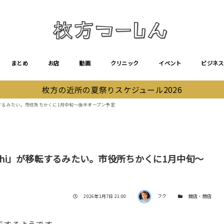
まとめ
お店
動画
クリニック
イベント
ビジネス
枚方の近所の夏祭りスケジュール2026
移転するみたい。市役所ちかくに1月中旬〜後半オープン予定
ichi」が移転するみたい。市役所ちかくに1月中旬〜
著者
投稿日
カテゴリー
2026年1月7日 21:00
フク
開店・閉店