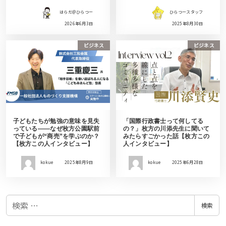
はらだ＠ひらつー
ひらつースタッフ
2026年6月3日
2025年8月30日
ビジネス
ビジネス
子どもたちが勉強の意味を見失
「国際行政書士って何してる
っている——なぜ枚方公園駅前
の？」枚方の川添先生に聞いて
で子どもが“商売”を学ぶのか？
みたらすごかった話【枚方この
【枚方この人インタビュー】
人インタビュー】
kokue
2025年8月9日
kokue
2025年6月28日
検
検索
索