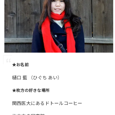
★お名前
樋口 藍 （ひぐち あい）
★枚方の好きな場所
関西医大にあるドトールコーヒー