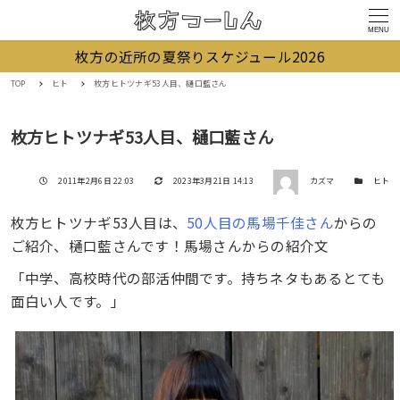
MENU
枚方の近所の夏祭りスケジュール2026
TOP
ヒト
枚方ヒトツナギ53人目、樋口藍さん
枚方ヒトツナギ53人目、樋口藍さん
著者
投稿日
更新日
カテゴリー
2011年2月6日 22:03
2023年3月21日 14:13
カズマ
ヒト
枚方ヒトツナギ53人目は、
50人目の馬場千佳さん
からの
ご紹介、樋口藍さんです！馬場さんからの紹介文
「中学、高校時代の部活仲間です。持ちネタもあるとても
面白い人です。」