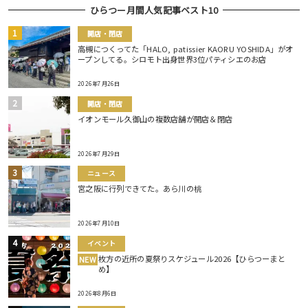
ひらつー月間人気記事ベスト10
開店・閉店
高槻につくってた「HALO, patissier KAORU YOSHIDA」がオ
ープンしてる。シロモト出身世界3位パティシエのお店
2026年7月26日
開店・閉店
イオンモール久御山の複数店舗が開店＆閉店
2026年7月29日
ニュース
宮之阪に行列できてた。あら川の桃
2026年7月10日
イベント
枚方の近所の夏祭りスケジュール2026【ひらつーまと
NEW
め】
2026年8月6日