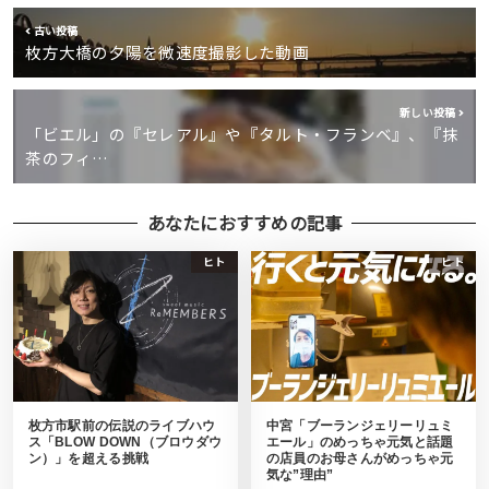
古い投稿
枚方大橋の夕陽を微速度撮影した動画
新しい投稿
「ビエル」の『セレアル』や『タルト・フランベ』、『抹
茶のフィ…
あなたにおすすめの記事
ヒト
ヒト
枚方市駅前の伝説のライブハウ
中宮「ブーランジェリーリュミ
ス「BLOW DOWN（ブロウダウ
エール」のめっちゃ元気と話題
ン）」を超える挑戦
の店員のお母さんがめっちゃ元
気な”理由”