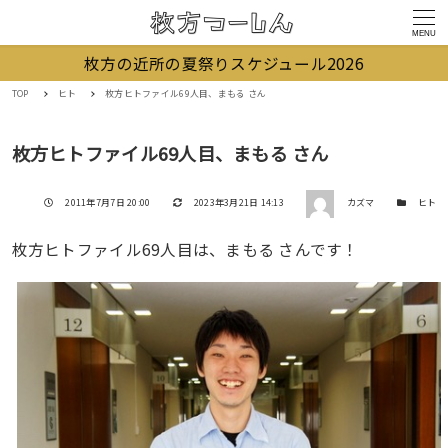
MENU
枚方の近所の夏祭りスケジュール2026
TOP
ヒト
枚方ヒトファイル69人目、まもる さん
枚方ヒトファイル69人目、まもる さん
著者
投稿日
更新日
カテゴリー
2011年7月7日 20:00
2023年3月21日 14:13
カズマ
ヒト
枚方ヒトファイル69人目は、まもる さんです！