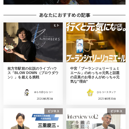
あなたにおすすめの記事
ヒト
ヒト
枚方市駅前の伝説のライブハウ
中宮「ブーランジェリーリュミ
ス「BLOW DOWN（ブロウダウ
エール」のめっちゃ元気と話題
ン）」を超える挑戦
の店員のお母さんがめっちゃ元
気な”理由”
はらだ＠ひらつー
ひらつースタッフ
2026年6月3日
2025年8月30日
ビジネス
ビジネス