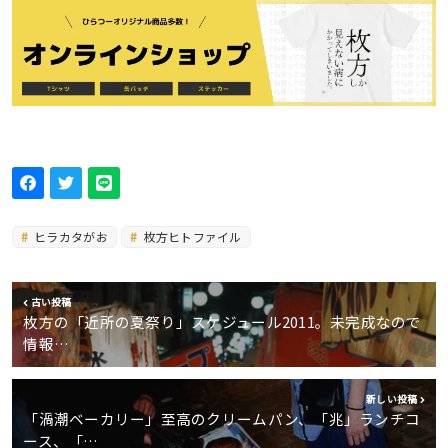
ヒラカタがお
枚方ヒトファイル
古い投稿
枚方の「近所の夏祭り」スケジュール2011。未完成なので
情報…
新しい投稿
「渦潮ベーカリー」至高のクリームパン、「兆」ランチコ
ース、「…