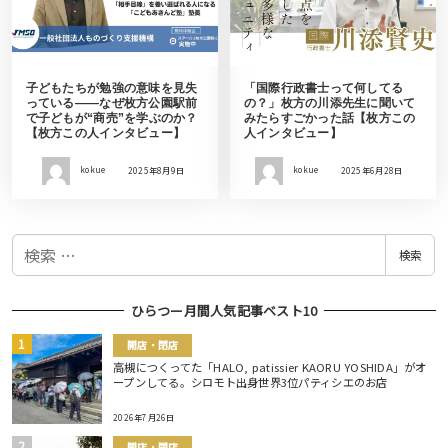
子どもたちが勉強の意味を見失
「国際行政書士って何してる
っている——なぜ枚方公園駅前
の？」枚方の川添先生に聞いて
で子どもが“商売”を学ぶのか？
みたらすごかった話【枚方この
【枚方この人インタビュー】
人インタビュー】
kokue
2025年8月9日
kokue
2025年6月28日
検
検索
索
ひらつー月間人気記事ベスト10
開店・閉店
高槻につくってた「HALO, patissier KAORU YOSHIDA」がオ
ープンしてる。シロモト出身世界3位パティシエのお店
2026年7月26日
開店・閉店