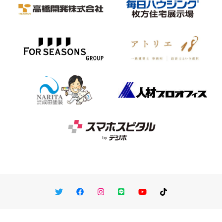
Twitter
Facebook
Instagram
LINE
You Tube
TikTok