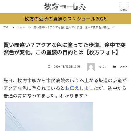
MENU
枚方の近所の夏祭りスケジュール2026
TOP
フォト
買い間違い？アクアな色に塗ってた歩道、途中で突然色が変化。この塗装の目的とは【枚方フォト】
買い間違い？アクアな色に塗ってた歩道、途中で突
然色が変化。この塗装の目的とは【枚方フォト】
著者
投稿日
カテゴリー
2010年8月15日 19:58
カズマ
フォト
先日、枚方市駅から市民病院のほうへ上がる坂道の歩道が
アクアな色に塗られていると
お伝えしました
が、途中から
普通の青になってました。わかります？