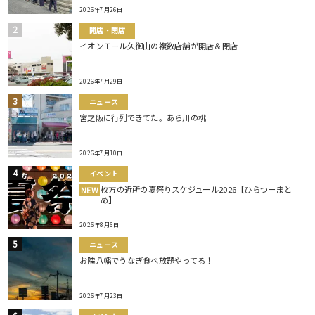
2026年7月26日
開店・閉店
イオンモール久御山の複数店舗が開店＆閉店
2026年7月29日
ニュース
宮之阪に行列できてた。あら川の桃
2026年7月10日
イベント
枚方の近所の夏祭りスケジュール2026【ひらつーまと
NEW
め】
2026年8月6日
ニュース
お隣八幡でうなぎ食べ放題やってる！
2026年7月23日