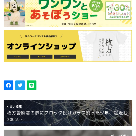
古い投稿
枚方警察署の扉にブロック投げガラス割った少年、逃走も
200メ…