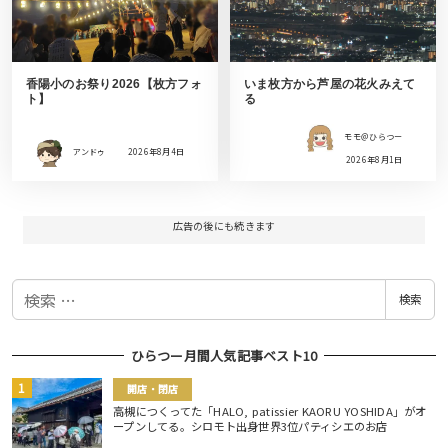
香陽小のお祭り2026【枚方フォ
いま枚方から芦屋の花火みえて
ト】
る
モモ＠ひらつー
アンドゥ
2026年8月4日
2026年8月1日
広告の後にも続きます
検
検索
索
ひらつー月間人気記事ベスト10
開店・閉店
高槻につくってた「HALO, patissier KAORU YOSHIDA」がオ
ープンしてる。シロモト出身世界3位パティシエのお店