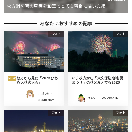
新しい投稿
枚方消防署の車両を鉛筆でとても精緻に描いた絵
あなたにおすすめの記事
フォト
フォト
枚方から見た「2026びわ
いま枚方から「大久保駐屯地 夏
NEW
湖大花火大会」
まつり」の花火みえてる2026
モモ＠ひらつー
すどん
2026年8月5日
2026年8月6日
フォト
フォト