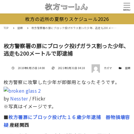
MENU
枚方の近所の夏祭りスケジュール2026
TOP
話題
枚方警察署の扉にブロック投げガラス割った少年、逃走も200メートルで即逮捕
枚方警察署の扉にブロック投げガラス割った少年、
逃走も200メートルで即逮捕
著者
投稿日
更新日
カテゴリー
2010年8月15日 14:08
2021年3月31日 04:18
カズマ
話題
枚方警察に攻撃した少年が即御用となったそうです。
by
Nesster
/ Flickr
※写真はイメージです。
■
枚方署扉にブロック投げた１６歳少年逮捕 器物損壊容
疑
産経関西