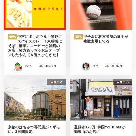
中宮にポキボウル！禁野に
甲子園に枚方出身の選手が
NEW
NEW
スパイスカレー！東船橋に
複数出場してる
そば！楠葉にコーヒーと雑貨の
お店！枚方めっちゃお店オープ
ンしたやん【今週のひらかた】
すどん
2026年8月7日
フク
2026年8月7日
ニュース
ニュース
京都のはちみつ専門店がくずモ
登録者170万･韓国YouTuberが
に。3日間限定
御殿山のお店に