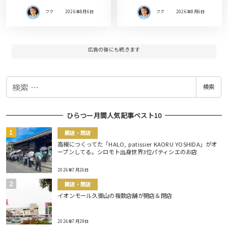
フク
2026年8月6日
フク
2026年8月6日
広告の後にも続きます
検
検索
索
ひらつー月間人気記事ベスト10
開店・閉店
高槻につくってた「HALO, patissier KAORU YOSHIDA」がオ
ープンしてる。シロモト出身世界3位パティシエのお店
2026年7月26日
開店・閉店
イオンモール久御山の複数店舗が開店＆閉店
2026年7月29日