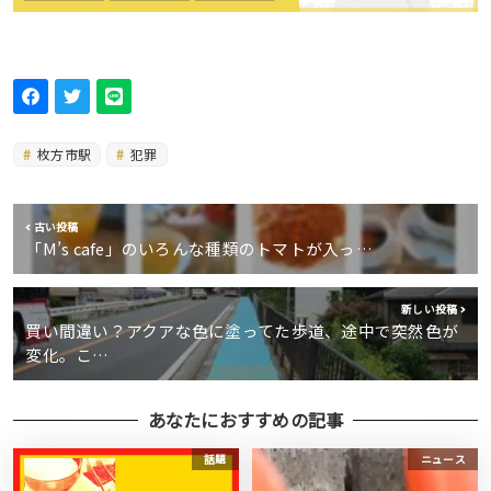
枚方市駅
犯罪
古い投稿
「M’s cafe」のいろんな種類のトマトが入っ…
新しい投稿
買い間違い？アクアな色に塗ってた歩道、途中で突然色が
変化。こ…
あなたにおすすめの記事
話題
ニュース