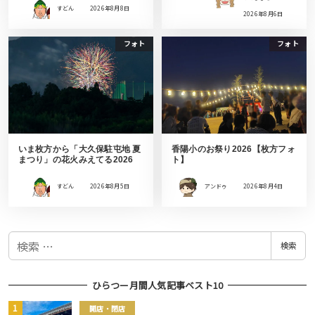
すどん
2026年8月8日
2026年8月6日
フォト
フォト
いま枚方から「大久保駐屯地 夏
香陽小のお祭り2026【枚方フォ
まつり」の花火みえてる2026
ト】
すどん
2026年8月5日
アンドゥ
2026年8月4日
検
検索
索
ひらつー月間人気記事ベスト10
開店・閉店