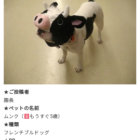
★
ご投稿者
園長
★
ペットの名前
ムンク（
もうすぐ5歳）
★
種類
フレンチブルドッグ