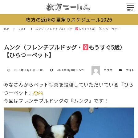
MENU
枚方の近所の夏祭りスケジュール2026
TOP
フォト
ムンク（フレンチブルドッグ・
もうすぐ5歳）【ひらつーペット】
ムンク（フレンチブルドッグ・
もうすぐ5歳）
【ひらつーペット】
著者
投稿日
更新日
カテゴリー
2010年11月13日 13:00
2021年3月30日 15:26
カズマ
フォト
みなさんからペット写真を投稿していただいている「ひら
つーペット」
今回はフレンチブルドッグの『ムンク』です！