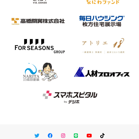
Twitter
Facebook
Instagram
LINE
You Tube
TikTok