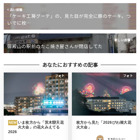
古い投稿
「ケーキ工房グーテ」の、見た目が完全に豚のケーキ。つ
いでに枚…
新しい投稿
御殿山の駅前のたこ焼き屋さんが閉店してた
あなたにおすすめの記事
フォト
フォト
いま枚方から「茨木辯天花
枚方から見た「2026びわ湖大花
NEW
火大会」の花火みえてる
火大会」
2026
モモ＠ひらつー