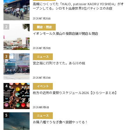
高槻につくってた「HALO, patissier KAORU YOSHIDA」がオ
ープンしてる。シロモト出身世界3位パティシエのお店
2026年7月26日
開店・閉店
イオンモール久御山の複数店舗が開店＆閉店
2026年7月29日
ニュース
宮之阪に行列できてた。あら川の桃
2026年7月10日
イベント
枚方の近所の夏祭りスケジュール2026【ひらつーまとめ】
2026年8月6日
ニュース
お隣八幡でうなぎ食べ放題やってる！