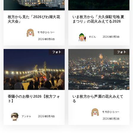
枚方から見た「2026びわ湖大花
いま枚方から「大久保駐屯地 夏
火大会」
まつり」の花火みえてる2026
モモ＠ひらつー
すどん
2026年8月5日
2026年8月6日
フォト
フォト
香陽小のお祭り2026【枚方フォ
いま枚方から芦屋の花火みえて
ト】
る
モモ＠ひらつー
アンドゥ
2026年8月4日
2026年8月1日