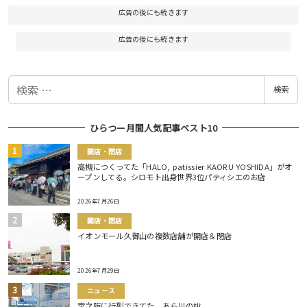
広告の後にも続きます
広告の後にも続きます
検
検索
索
ひらつー月間人気記事ベスト10
開店・閉店
高槻につくってた「HALO, patissier KAORU YOSHIDA」がオ
ープンしてる。シロモト出身世界3位パティシエのお店
2026年7月26日
開店・閉店
イオンモール久御山の複数店舗が開店＆閉店
2026年7月29日
ニュース
宮之阪に行列できてた。あら川の桃