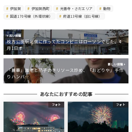
伊加賀
伊加賀西町
光善寺・さだエリア
動物
国道170号線（外環状線）
府道13号線（旧1号線）
古い投稿
枚方公園駅北側に作ってたコンビニはローソンでした。4
月1日オ…
新しい投稿
「麗華」海老と茄子のチリソース炒め、「おどりや」手作
りハンバ…
あなたにおすすめの記事
フォト
フォト