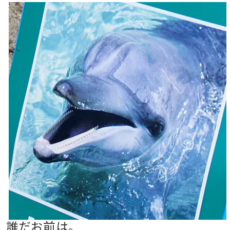
誰だ
お前は。