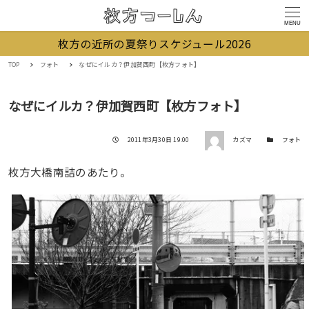
MENU
枚方の近所の夏祭りスケジュール2026
TOP
フォト
なぜにイルカ？伊加賀西町【枚方フォト】
なぜにイルカ？伊加賀西町【枚方フォト】
著者
投稿日
カテゴリー
2011年3月30日 19:00
カズマ
フォト
枚方大橋南詰のあたり。