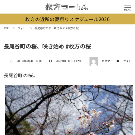
MENU
枚方の近所の夏祭りスケジュール2026
TOP
フォト
長尾谷町の桜、咲き始め #枚方の桜
長尾谷町の桜、咲き始め #枚方の桜
著者
投稿日
更新日
カテゴリー
2012年4月4日 19:00
2022年11月8日 12:01
カズマ
フォト
長尾谷町の桜。