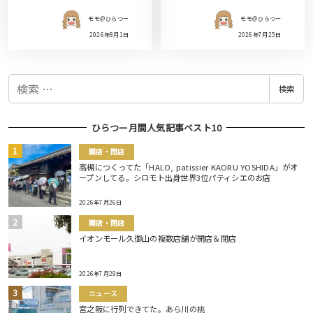
モモ＠ひらつー
モモ＠ひらつー
2026年8月1日
2026年7月25日
検
検索
索
ひらつー月間人気記事ベスト10
開店・閉店
高槻につくってた「HALO, patissier KAORU YOSHIDA」がオ
ープンしてる。シロモト出身世界3位パティシエのお店
2026年7月26日
開店・閉店
イオンモール久御山の複数店舗が開店＆閉店
2026年7月29日
ニュース
宮之阪に行列できてた。あら川の桃