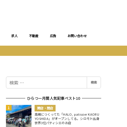
求人
不動産
広告
お問い合わせ
検
検索
索
ひらつー月間人気記事ベスト10
開店・閉店
高槻につくってた「HALO, patissier KAORU
YOSHIDA」がオープンしてる。シロモト出身
世界3位パティシエのお店