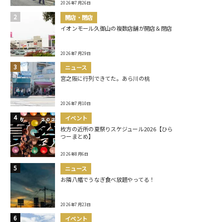
2026年7月26日
開店・閉店
イオンモール久御山の複数店舗が開店＆閉店
2026年7月29日
ニュース
宮之阪に行列できてた。あら川の桃
2026年7月10日
イベント
枚方の近所の夏祭りスケジュール2026【ひら
つーまとめ】
2026年8月6日
ニュース
お隣八幡でうなぎ食べ放題やってる！
2026年7月23日
イベント