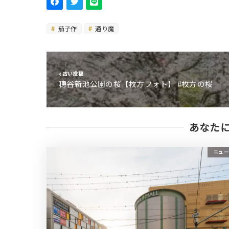
茄子作
通り魔
古い投稿
穂谷新池公園の桜【枚方フォト】 #枚方の桜
あなた
ニュー