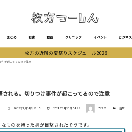
まとめ
お店
動画
クリニック
イベント
ビジネス
枚方の近所の夏祭りスケジュール2026
事件が起こってるので注意
撃される。切りつけ事件が起こってるので注意
著者
投稿日
更新日
カテゴリー
2012年4月14日 13:15
2021年3月31日 04:15
カズマ
話題
ようなものを持った男が目撃されたそうです。