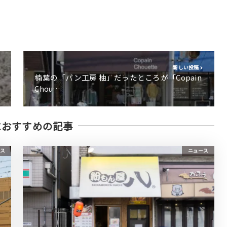
新しい投稿
楠葉の「パン工房 柚」だったところが「Copain
Chou…
におすすめの記事
ス
ニュース