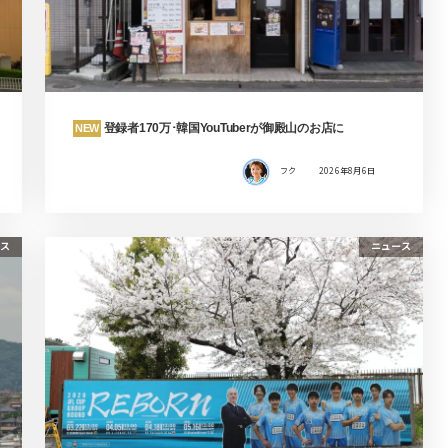
登録者170万･韓国YouTuberが御殿山のお店に
NEW
フク
2026年8月6日
ス
ニュース