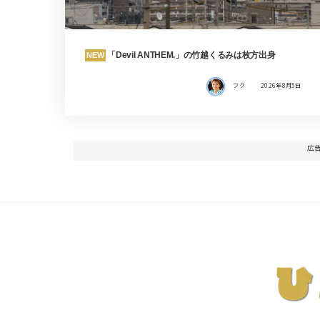
「Devil ANTHEM.」の竹越くるみは枚方出身
NEW
フク
2026年8月5日
広