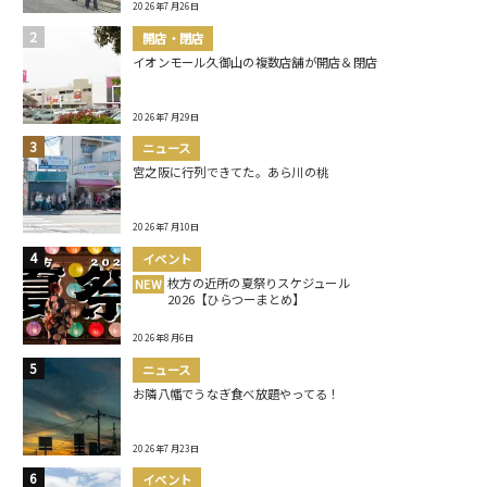
2026年7月26日
開店・閉店
イオンモール久御山の複数店舗が開店＆閉店
2026年7月29日
ニュース
宮之阪に行列できてた。あら川の桃
2026年7月10日
イベント
枚方の近所の夏祭りスケジュール
NEW
2026【ひらつーまとめ】
2026年8月6日
ニュース
お隣八幡でうなぎ食べ放題やってる！
2026年7月23日
イベント