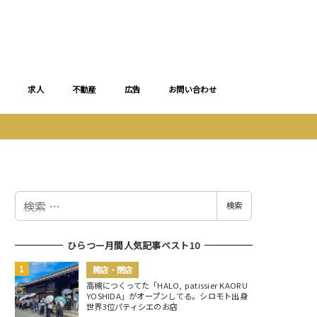
求人
不動産
広告
お問い合わせ
検
検索
索
ひらつー月間人気記事ベスト10
開店・閉店
高槻につくってた「HALO, patissier KAORU
YOSHIDA」がオープンしてる。シロモト出身
世界3位パティシエのお店