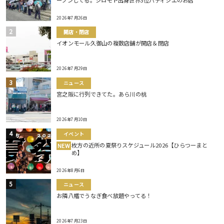
2026年7月26日
開店・閉店
イオンモール久御山の複数店舗が開店＆閉店
2026年7月29日
ニュース
宮之阪に行列できてた。あら川の桃
2026年7月10日
イベント
枚方の近所の夏祭りスケジュール2026【ひらつーまと
NEW
め】
2026年8月6日
ニュース
お隣八幡でうなぎ食べ放題やってる！
2026年7月23日