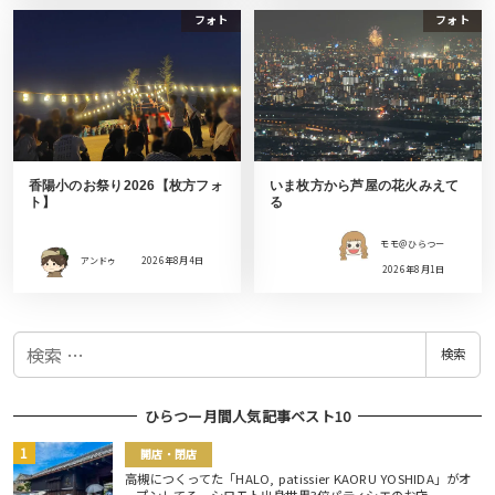
フォト
フォト
香陽小のお祭り2026【枚方フォ
いま枚方から芦屋の花火みえて
ト】
る
モモ＠ひらつー
アンドゥ
2026年8月4日
2026年8月1日
検
検索
索
ひらつー月間人気記事ベスト10
開店・閉店
高槻につくってた「HALO, patissier KAORU YOSHIDA」がオ
ープンしてる。シロモト出身世界3位パティシエのお店