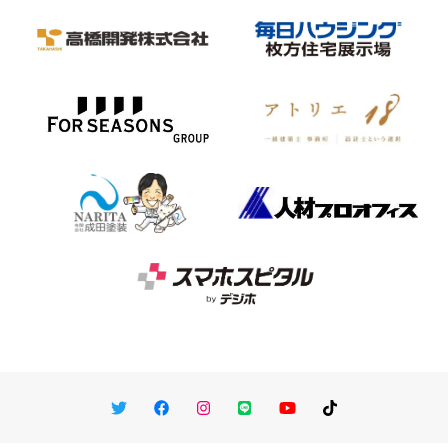
Twitter
Facebook
Instagram
LINE
You Tube
TikTok