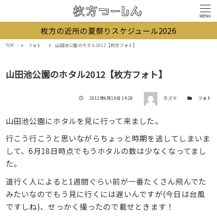
MENU
枚方の近所の夏祭りスケジュール2026
TOP
フォト
山田池公園のホタル2012【枚方フォト】
山田池公園のホタル2012【枚方フォト】
著者
投稿日
カテゴリー
2012年6月19日 14:28
カズマ
フォト
山田池公園にホタルを見に行って来ました。
行こう行こうと思いながらちょっと時期を逃してしまいま
して、6月18日時点でもうホタルの数は少なくなってまし
た。
道行く人によると1週間ぐらい前が一番たくさん飛んでた
みたいなのでもう見に行くには遅いんですが(今日は台風
ですしね)、せっかく撮ったので載せときます！