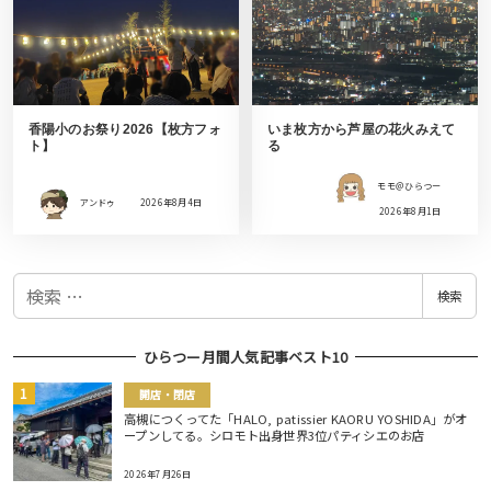
香陽小のお祭り2026【枚方フォ
いま枚方から芦屋の花火みえて
ト】
る
モモ＠ひらつー
アンドゥ
2026年8月4日
2026年8月1日
検
検索
索
ひらつー月間人気記事ベスト10
開店・閉店
高槻につくってた「HALO, patissier KAORU YOSHIDA」がオ
ープンしてる。シロモト出身世界3位パティシエのお店
2026年7月26日