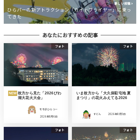
新しい投稿
ひらパーの新アトラクション「カイトフライヤー」に乗っ
てきた
あなたにおすすめの記事
フォト
フォト
枚方から見た「2026びわ
いま枚方から「大久保駐屯地 夏
NEW
湖大花火大会」
まつり」の花火みえてる2026
モモ＠ひらつー
すどん
2026年8月5日
2026年8月6日
フォト
フォト