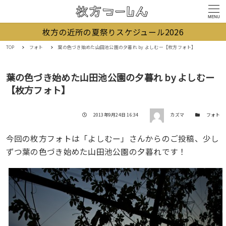
MENU
枚方の近所の夏祭りスケジュール2026
TOP
フォト
葉の色づき始めた山田池公園の夕暮れ by よしむー【枚方フォト】
葉の色づき始めた山田池公園の夕暮れ by よしむー
【枚方フォト】
著者
投稿日
カテゴリー
2013年9月24日 16:34
カズマ
フォト
今回の枚方フォトは「よしむー」さんからのご投稿、少し
ずつ葉の色づき始めた山田池公園の夕暮れです！