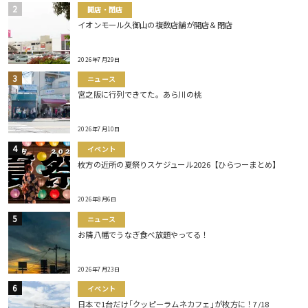
開店・閉店
イオンモール久御山の複数店舗が開店＆閉店
2026年7月29日
ニュース
宮之阪に行列できてた。あら川の桃
2026年7月10日
イベント
枚方の近所の夏祭りスケジュール2026【ひらつーまとめ】
2026年8月6日
ニュース
お隣八幡でうなぎ食べ放題やってる！
2026年7月23日
イベント
日本で1台だけ｢クッピーラムネカフェ｣が枚方に！7/18