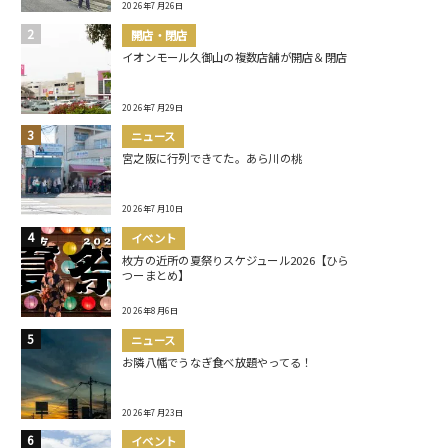
2026年7月26日
開店・閉店
イオンモール久御山の複数店舗が開店＆閉店
2026年7月29日
ニュース
宮之阪に行列できてた。あら川の桃
2026年7月10日
イベント
枚方の近所の夏祭りスケジュール2026【ひら
つーまとめ】
2026年8月6日
ニュース
お隣八幡でうなぎ食べ放題やってる！
2026年7月23日
イベント