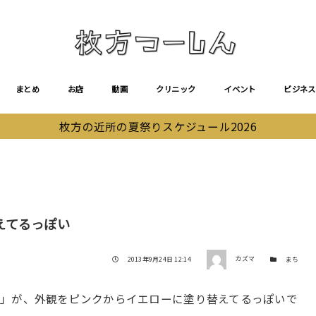
まとめ
お店
動画
クリニック
イベント
ビジネス
枚方の近所の夏祭りスケジュール2026
えてるっぽい
著者
投稿日
カテゴリー
2013年9月24日 12:14
カズマ
まち
ツ」が、外観をピンクからイエローに塗り替えてるっぽいで