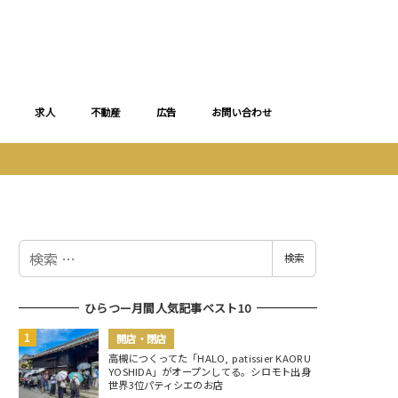
求人
不動産
広告
お問い合わせ
検
検索
索
ひらつー月間人気記事ベスト10
開店・閉店
高槻につくってた「HALO, patissier KAORU
YOSHIDA」がオープンしてる。シロモト出身
世界3位パティシエのお店