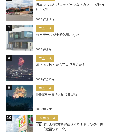
日本で1台だけ｢クッピーラムネカフェ｣が枚方
に！7/18
2026年7月17日
ニュース
枚方モールが全館休館。8/26
2026年8月3日
ニュース
あさって枚方から花火見えるかも
2026年7月20日
ニュース
8/5枚方から花火見えるかも
2026年8月2日
PRニュース
涼しい館内で健幸づくり！ドリンク付き
PR
｢避暑ウォーク｣