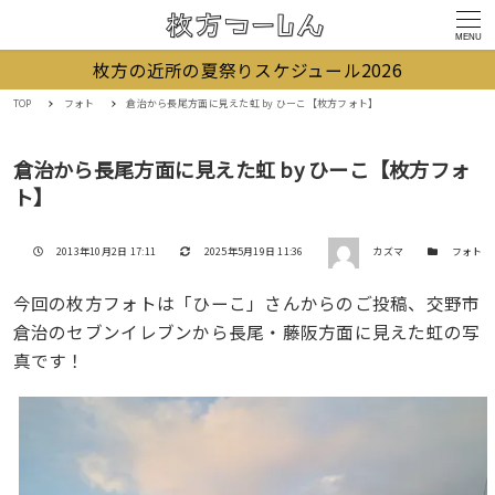
MENU
枚方の近所の夏祭りスケジュール2026
TOP
フォト
倉治から長尾方面に見えた虹 by ひーこ【枚方フォト】
倉治から長尾方面に見えた虹 by ひーこ【枚方フォ
ト】
著者
投稿日
更新日
カテゴリー
2013年10月2日 17:11
2025年5月19日 11:36
カズマ
フォト
今回の枚方フォトは「ひーこ」さんからのご投稿、交野市
倉治のセブンイレブンから長尾・藤阪方面に見えた虹の写
真です！