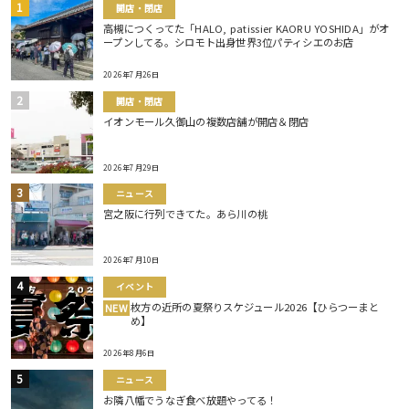
開店・閉店
高槻につくってた「HALO, patissier KAORU YOSHIDA」がオ
ープンしてる。シロモト出身世界3位パティシエのお店
2026年7月26日
開店・閉店
イオンモール久御山の複数店舗が開店＆閉店
2026年7月29日
ニュース
宮之阪に行列できてた。あら川の桃
2026年7月10日
イベント
枚方の近所の夏祭りスケジュール2026【ひらつーまと
NEW
め】
2026年8月6日
ニュース
お隣八幡でうなぎ食べ放題やってる！