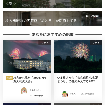
になっ…
新しい投稿
枚方市駅前の喫茶店「めとろ」が閉店してる
あなたにおすすめの記事
フォト
フォト
枚方から見た「2026びわ
いま枚方から「大久保駐屯地 夏
NEW
湖大花火大会」
まつり」の花火みえてる2026
モモ＠ひらつー
すどん
2026年8月5日
2026年8月6日