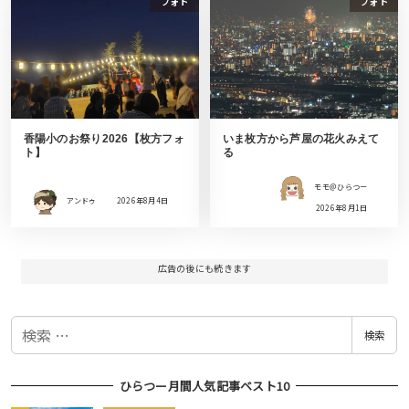
フォト
フォト
香陽小のお祭り2026【枚方フォ
いま枚方から芦屋の花火みえて
ト】
る
モモ＠ひらつー
アンドゥ
2026年8月4日
2026年8月1日
広告の後にも続きます
検
検索
索
ひらつー月間人気記事ベスト10