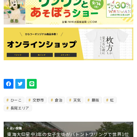
ひーこ
交野市
倉治
天気
藤阪
虹
長尾エリア
古い投稿
東海大仰星中3年の女子生徒がバトントワリングで世界1位