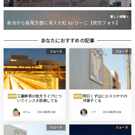
新しい投稿
倉治から長尾方面に見えた虹 by ひーこ【枚方フォト】
あなたにおすすめの記事
ニュース
ニュース
工藤静香が枚方ライブにつ
明日くずはにエスコヤマの
NEW
NEW
いてインスタ投稿してる
洋菓子くる
すどん
2026年8月10日
フク
2026年8月10日
ニュース
ニュース