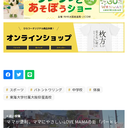
スポーツ
バトントワリング
中学校
体操
東海大学付属大阪仰星高校
古い投稿
ママが便利、ママにやさしいLOVE MAMAの街「パードレ
く…