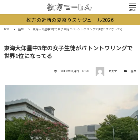
MENU
枚方の近所の夏祭りスケジュール2026
TOP
話題
東海大仰星中3年の女子生徒がバトントワリングで世界1位になってる
東海大仰星中3年の女子生徒がバトントワリングで
世界1位になってる
著者
投稿日
カテゴリー
2013年10月2日 12:59
カズマ
話題