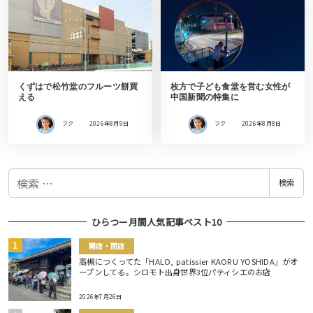
くずはで松竹堂のフルーツ餅買
枚方で子ども食堂を営む女性が
える
中国新聞の特集に
フク
2026年8月9日
フク
2026年8月8日
検
検索
索
ひらつー月間人気記事ベスト10
開店・閉店
高槻につくってた「HALO, patissier KAORU YOSHIDA」がオ
ープンしてる。シロモト出身世界3位パティシエのお店
2026年7月26日