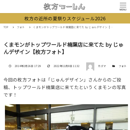
MENU
枚方の近所の夏祭りスケジュール2026
TOP
フォト
くまモンがトップワールド楠葉店に来てた by じゅんデザイン【枚方フォト】
くまモンがトップワールド楠葉店に来てた by じゅ
んデザイン【枚方フォト】
著者
投稿日
更新日
カテゴリー
2014年2月26日 17:29
2022年11月8日 11:32
カズマ
フォト
今回の枚方フォトは「じゅんデザイン」さんからのご投
稿、トップワールド楠葉店に来てたというくまモンの写真
です！