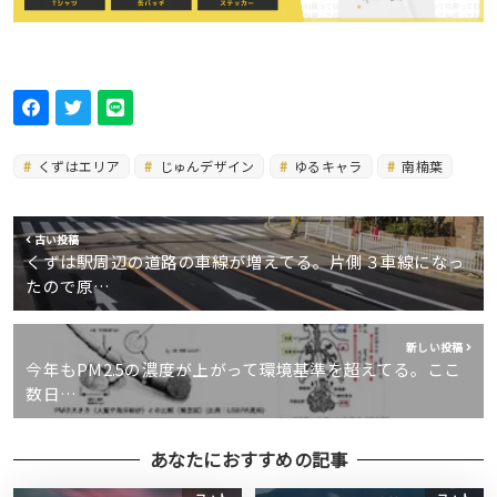
くずはエリア
じゅんデザイン
ゆるキャラ
南楠葉
古い投稿
くずは駅周辺の道路の車線が増えてる。片側３車線になっ
たので原…
新しい投稿
今年もPM2.5の濃度が上がって環境基準を超えてる。ここ
数日…
あなたにおすすめの記事