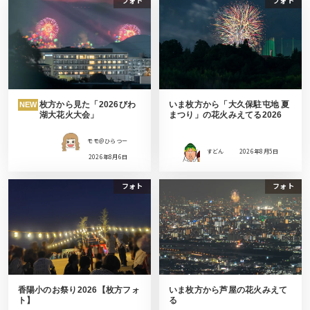
フォト
フォト
枚方から見た「2026びわ
いま枚方から「大久保駐屯地 夏
NEW
湖大花火大会」
まつり」の花火みえてる2026
モモ＠ひらつー
すどん
2026年8月5日
2026年8月6日
フォト
フォト
香陽小のお祭り2026【枚方フォ
いま枚方から芦屋の花火みえて
ト】
る