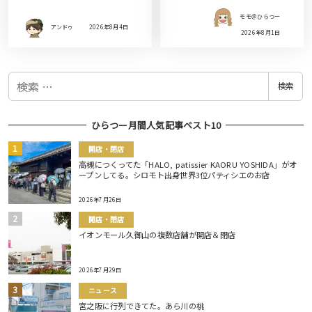
モモ＠ひらつー
アンドゥ
2026年8月4日
2026年8月1日
検
検索
索
ひらつー月間人気記事ベスト10
開店・閉店
高槻につくってた「HALO, patissier KAORU YOSHIDA」がオ
ープンしてる。シロモト出身世界3位パティシエのお店
2026年7月26日
開店・閉店
イオンモール久御山の複数店舗が開店＆閉店
2026年7月29日
ニュース
宮之阪に行列できてた。あら川の桃