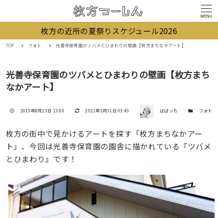
MENU
枚方の近所の夏祭りスケジュール2026
TOP
フォト
光善寺保育園のツバメとひまわりの壁画【枚方まちなかアート】
光善寺保育園のツバメとひまわりの壁画【枚方まち
なかアート】
著者
投稿日
更新日
カテゴリー
2015年8月23日 13:00
2021年3月31日 03:43
ばばっち
フォト
枚方の街中で見かけるアートを探す「枚方まちなかアー
ト」、今回は光善寺保育園の園舎に描かれている『ツバメ
とひまわり』です！