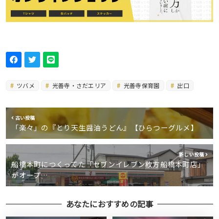
ツバメ
光善寺・さだエリア
光善寺保育園
出口
古い投稿
「楽々」の『とり天生醤油うどん』【ひらつーグルメ】
新しい投稿
船橋本町につくってた「セブンイレブン枚方船橋本町店」
がオープ…
あなたにおすすめの記事