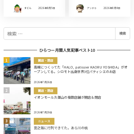
すどん
2026年8月5日
アンドゥ
2026年8月4日
検
検索
索
ひらつー月間人気記事ベスト10
開店・閉店
高槻につくってた「HALO, patissier KAORU YOSHIDA」がオ
ープンしてる。シロモト出身世界3位パティシエのお店
2026年7月26日
開店・閉店
イオンモール久御山の複数店舗が開店＆閉店
2026年7月29日
ニュース
宮之阪に行列できてた。あら川の桃