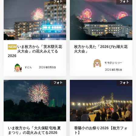
フォト
フォト
いま枚方から「茨木辯天花
枚方から見た「2026びわ湖大花
NEW
火大会」の花火みえてる
火大会」
2026
モモ＠ひらつー
すどん
2026年8月8日
2026年8月6日
フォト
フォト
いま枚方から「大久保駐屯地 夏
香陽小のお祭り2026【枚方フォ
まつり」の花火みえてる2026
ト】