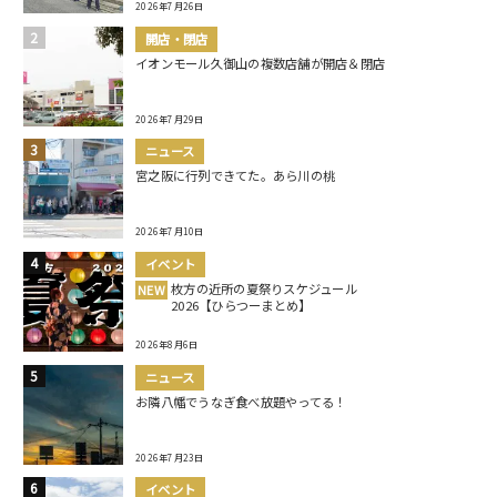
2026年7月26日
開店・閉店
イオンモール久御山の複数店舗が開店＆閉店
2026年7月29日
ニュース
宮之阪に行列できてた。あら川の桃
2026年7月10日
イベント
枚方の近所の夏祭りスケジュール
NEW
2026【ひらつーまとめ】
2026年8月6日
ニュース
お隣八幡でうなぎ食べ放題やってる！
2026年7月23日
イベント