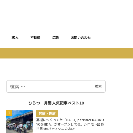
求人
不動産
広告
お問い合わせ
検
検索
索
ひらつー月間人気記事ベスト10
開店・閉店
高槻につくってた「HALO, patissier KAORU
YOSHIDA」がオープンしてる。シロモト出身
世界3位パティシエのお店