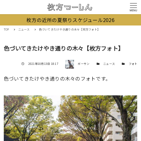
MENU
枚方の近所の夏祭りスケジュール2026
TOP
ニュース
色づいてきたけやき通りの木々【枚方フォト】
色づいてきたけやき通りの木々【枚方フォト】
著者
投稿日
カテゴリー
カテゴリー
2021年10月13日 18:17
ガーサン
ニュース
フォト
色づいてきたけやき通りの木々のフォトです。