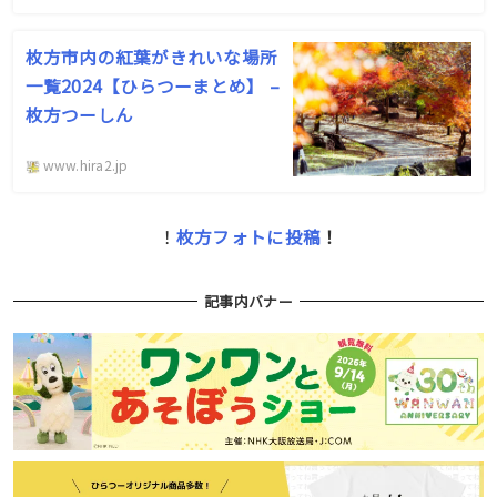
枚方市内の紅葉がきれいな場所
一覧2024【ひらつーまとめ】 –
枚方つーしん
www.hira2.jp
！
枚方フォトに投稿
！
記事内バナー