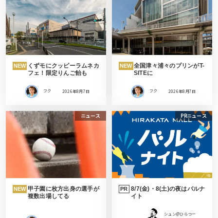
くずモにクッピーラムネカ
全国津々浦々のプリンがT-
NEW
NEW
フェ！限定りんご飴も
SITEに
フク
2026年8月7日
フク
2026年8月7日
ニュース
PRニュース
甲子園に枚方出身の選手が
8/7(金)・8(土)の夜はバルナ
NEW
PR
複数出場してる
イト
シュン@ひらつー