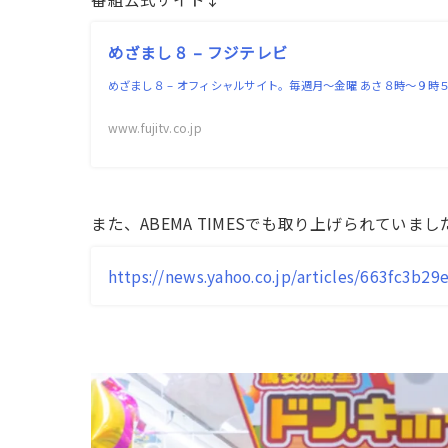
めざまし８ – フジテレビ
めざまし８ – オフィシャルサイト。毎週月〜金曜 あさ８時～９時
www.fujitv.co.jp
また、ABEMA TIMESでも取り上げられていまし
https://news.yahoo.co.jp/articles/663fc3