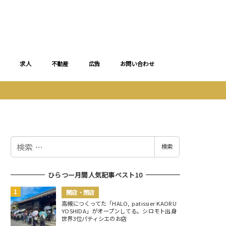
求人
不動産
広告
お問い合わせ
検
検索
索
ひらつー月間人気記事ベスト10
開店・閉店
高槻につくってた「HALO, patissier KAORU
YOSHIDA」がオープンしてる。シロモト出身
世界3位パティシエのお店