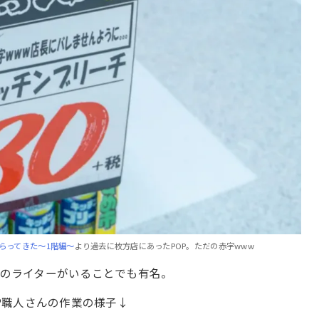
らってきた〜1階編〜
より過去に枚方店にあったPOP。ただの赤字www
門のライターがいることでも有名。
OP職人さんの作業の様子↓