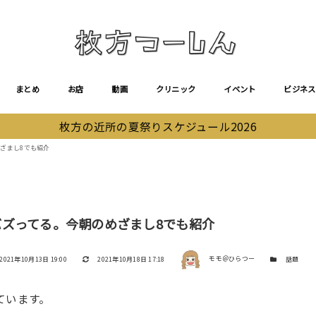
まとめ
お店
動画
クリニック
イベント
ビジネス
枚方の近所の夏祭りスケジュール2026
めざまし8でも紹介
がバズってる。今朝のめざまし8でも紹介
著者
投稿日
更新日
カテゴリー
2021年10月13日 19:00
2021年10月18日 17:18
モモ＠ひらつー
話題
っています。