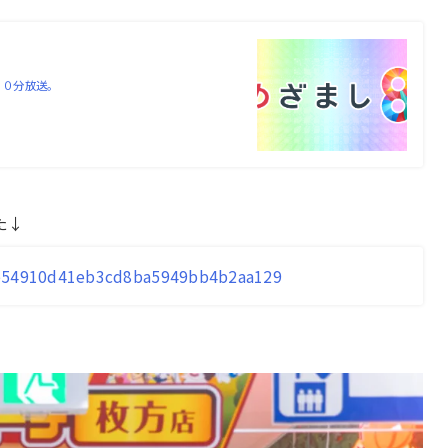
５０分放送。
た↓
b29e54910d41eb3cd8ba5949bb4b2aa129