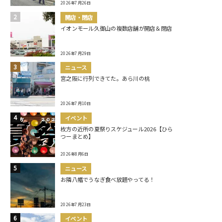
2026年7月26日
開店・閉店
イオンモール久御山の複数店舗が開店＆閉店
2026年7月29日
ニュース
宮之阪に行列できてた。あら川の桃
2026年7月10日
イベント
枚方の近所の夏祭りスケジュール2026【ひら
つーまとめ】
2026年8月6日
ニュース
お隣八幡でうなぎ食べ放題やってる！
2026年7月23日
イベント