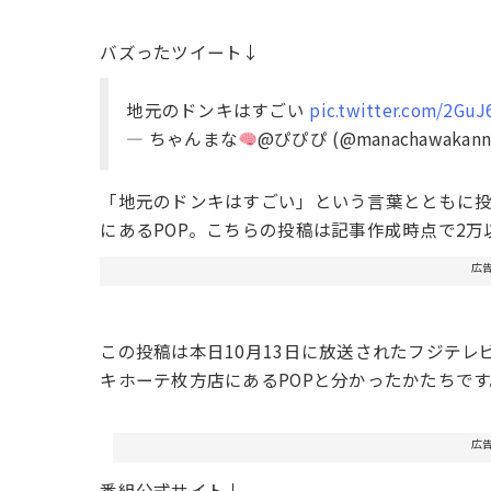
バズったツイート↓
地元のドンキはすごい
pic.twitter.com/2Gu
— ちゃんまな
@ぴぴぴ (@manachawakann
「地元のドンキはすごい」という言葉とともに
にあるPOP。こちらの投稿は記事作成時点で2万
広
この投稿は本日10月13日に放送されたフジテ
キホーテ枚方店にあるPOPと分かったかたちです
広
番組公式サイト↓