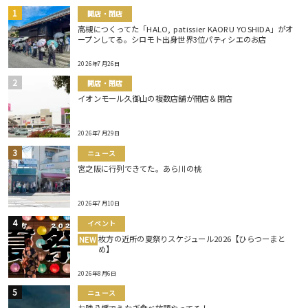
開店・閉店
高槻につくってた「HALO, patissier KAORU YOSHIDA」がオ
ープンしてる。シロモト出身世界3位パティシエのお店
2026年7月26日
開店・閉店
イオンモール久御山の複数店舗が開店＆閉店
2026年7月29日
ニュース
宮之阪に行列できてた。あら川の桃
2026年7月10日
イベント
枚方の近所の夏祭りスケジュール2026【ひらつーまと
NEW
め】
2026年8月6日
ニュース