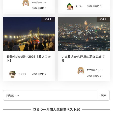
モモ＠ひらつー
すどん
2026年8月5日
2026年8月6日
フォト
フォト
香陽小のお祭り2026【枚方フォ
いま枚方から芦屋の花火みえて
ト】
る
モモ＠ひらつー
アンドゥ
2026年8月4日
2026年8月1日
検
検索
索
ひらつー月間人気記事ベスト10