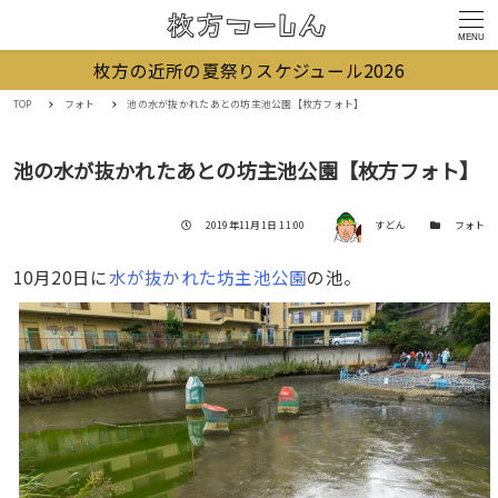
MENU
枚方の近所の夏祭りスケジュール2026
TOP
フォト
池の水が抜かれたあとの坊主池公園【枚方フォト】
池の水が抜かれたあとの坊主池公園【枚方フォト】
著者
投稿日
カテゴリー
2019年11月1日 11:00
すどん
フォト
10月20日に
水が抜かれた坊主池公園
の池。