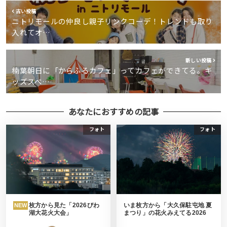
古い投稿
ニトリモールの仲良し親子リンクコーデ！トレンドも取り
入れてオ…
新しい投稿
楠葉朝日に「からふるカフェ」ってカフェができてる。キ
ッズスペ…
あなたにおすすめの記事
フォト
フォト
枚方から見た「2026びわ
いま枚方から「大久保駐屯地 夏
NEW
湖大花火大会」
まつり」の花火みえてる2026