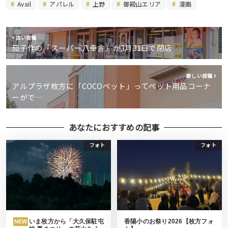
Avail
アパレル
上野
御殿山エリア
漫画
古い投稿
茄子作の「スーパー八幸舎」が3月31日で閉店
新しい投稿
アルプラザ枚方に「COCOペット」ってペット用品コーナ
ーがで…
あなたにおすすめの記事
フォト
フォト
いま枚方から「大久保駐屯
香陽小のお祭り2026【枚方フォ
NEW