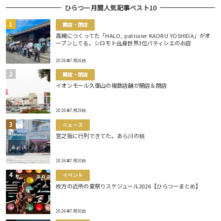
ひらつー月間人気記事ベスト10
開店・閉店
高槻につくってた「HALO, patissier KAORU YOSHIDA」がオ
ープンしてる。シロモト出身世界3位パティシエのお店
2026年7月26日
開店・閉店
イオンモール久御山の複数店舗が開店＆閉店
2026年7月29日
ニュース
宮之阪に行列できてた。あら川の桃
2026年7月10日
イベント
枚方の近所の夏祭りスケジュール2026【ひらつーまとめ】
2026年7月30日