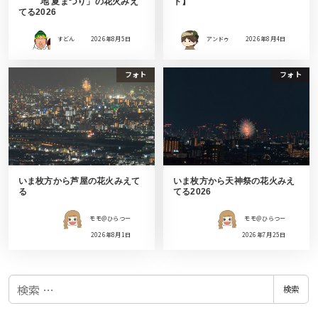
地 夏まつり」の花火みえ
ト】
てる2026
すどん
2026年8月5日
アンドゥ
2026年8月4日
フォト
フォト
いま枚方から芦屋の花火みえて
いま枚方から天神祭の花火みえ
る
てる2026
モモ＠ひらつー
モモ＠ひらつー
2026年8月1日
2026年7月25日
検
検索
索