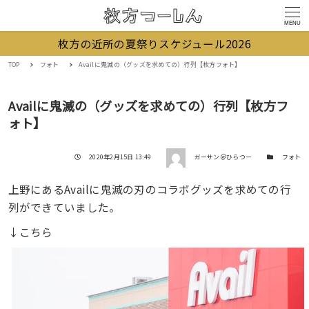
MENU
枚方の近所の夏祭りスケジュール2026
TOP
フォト
Availに鬼滅の（グッズを求めての）行列【枚方フォト】
Availに鬼滅の（グッズを求めての）行列【枚方フ
ォト】
著者
投稿日
カテゴリー
2020年2月15日 13:49
ガーサン＠ひらつー
フォト
上野にあるAvailに鬼滅の刃のコラボグッズを求めての行
列ができていました。
↓こちら