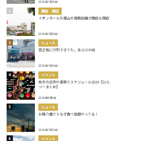
2026年7月26日
開店・閉店
イオンモール久御山の複数店舗が開店＆閉店
2026年7月29日
ニュース
宮之阪に行列できてた。あら川の桃
2026年7月10日
イベント
枚方の近所の夏祭りスケジュール2026【ひら
つーまとめ】
2026年8月6日
ニュース
お隣八幡でうなぎ食べ放題やってる！
2026年7月23日
イベント