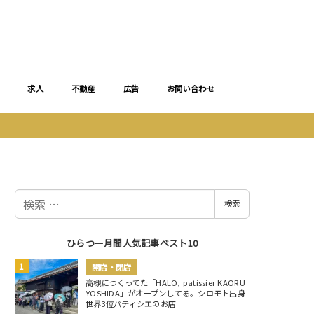
求人
不動産
広告
お問い合わせ
検
検索
索
ひらつー月間人気記事ベスト10
開店・閉店
高槻につくってた「HALO, patissier KAORU
YOSHIDA」がオープンしてる。シロモト出身
世界3位パティシエのお店