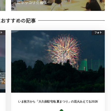
にホッコリ☆板張…
におすすめの記事
ト
フォト
いま枚方から「大久保駐屯地 夏まつり」の花火みえてる2026