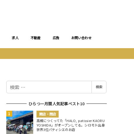
求人
不動産
広告
お問い合わせ
検
検索
索
ひらつー月間人気記事ベスト10
開店・閉店
高槻につくってた「HALO, patissier KAORU
YOSHIDA」がオープンしてる。シロモト出身
世界3位パティシエのお店