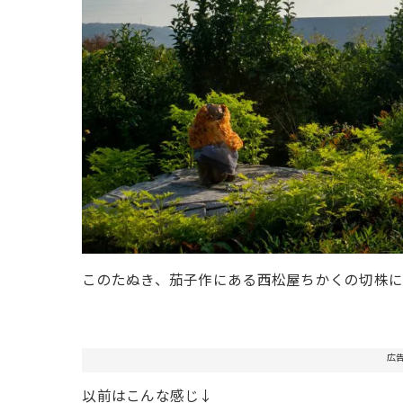
このたぬき、茄子作にある西松屋ちかくの切株に
広
以前はこんな感じ↓