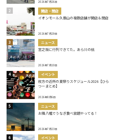
2026年7月26日
開店・閉店
イオンモール久御山の複数店舗が開店＆閉店
2026年7月29日
ニュース
宮之阪に行列できてた。あら川の桃
2026年7月10日
イベント
枚方の近所の夏祭りスケジュール2026【ひら
つーまとめ】
2026年8月6日
ニュース
お隣八幡でうなぎ食べ放題やってる！
2026年7月23日
イベント