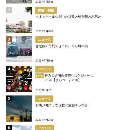
2026年7月26日
開店・閉店
イオンモール久御山の複数店舗が開店＆閉店
2026年7月29日
ニュース
宮之阪に行列できてた。あら川の桃
2026年7月10日
イベント
枚方の近所の夏祭りスケジュール
NEW
2026【ひらつーまとめ】
2026年8月6日
ニュース
お隣八幡でうなぎ食べ放題やってる！
2026年7月23日
イベント