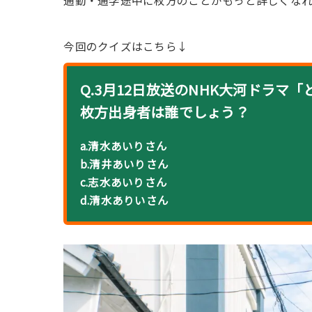
通勤・通学途中に枚方のことがもっと詳しくな
今回のクイズはこちら↓
Q.3月12日放送のNHK大河ドラ
枚方出身者は誰でしょう？
a.清水あいりさん
b.清井あいりさん
c.志水あいりさん
d.清水ありいさん