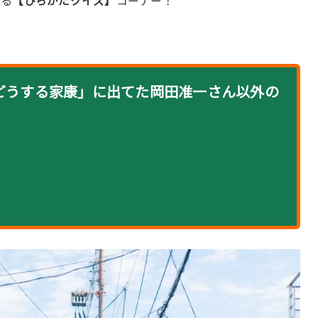
れる
【ひらかたクイズ】
コーナー！
マ「どうする家康」に出てた岡田准一さん以外の