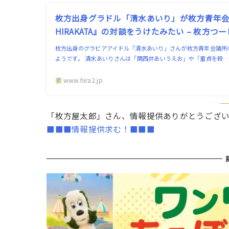
枚方出身グラドル「清水あいり」が枚方青年会議
HIRAKATA』の対談をうけたみたい – 枚方つ
枚方出身のグラビアアイドル「清水あいり」さんが枚方青年会議所の広報
ようです。 清水あいりさんは「関西弁あいうえお」や「童貞を殺…
www.hira2.jp
「枚方屋太郎」さん、情報提供ありがとうござ
■■■情報提供求む！■■■