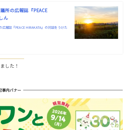
所の広報誌『PEACE
ーしん
誌『PEACE HIRAKATA』の対談をうけた
いました！
記事内バナー