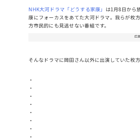
NHK大河ドラマ「どうする家康」
は1月8日か
康にフォーカスをあてた大河ドラマ。我らが枚
方市民的にも見逃せない番組です。
広
そんなドラマに岡田さん以外に出演していた枚
・
・
・
・
・
・
・
・