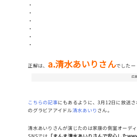
・
・
・
・
・
・
a.清水あいりさん
正解は、
でしたー
広
こちらの記事
にもあるように、3月12日に放送
のグラビアアイドル
清水あいり
さん。
清水あいりさんが演じたのは家康の側室オーディ
SNSでは
「まんま清水あいりさんで安心したww