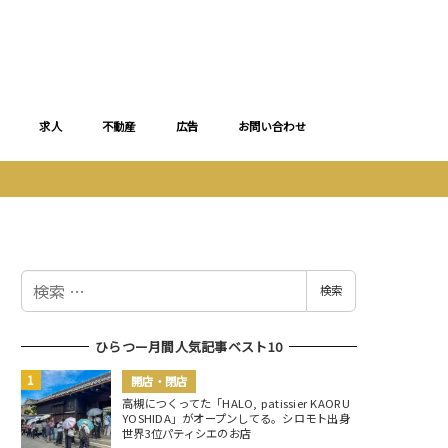
求人
不動産
広告
お問い合わせ
検
検索
索
ひらつー月間人気記事ベスト10
開店・閉店
高槻につくってた「HALO, patissier KAORU
YOSHIDA」がオープンしてる。シロモト出身
世界3位パティシエのお店