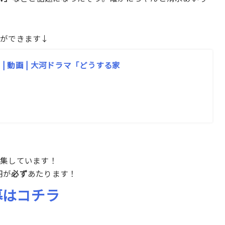
とができます↓
| 動画 | 大河ドラマ「どうする家
募集しています！
円が
必ず
あたります！
募はコチラ