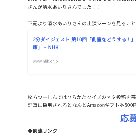
さんが清水あいりさんでした！！
下記より清水あいりさんの出演シーンを見るこ
2分ダイジェスト 第10回「側室をどうする！」 
康」 – NHK
www.nhk.or.jp
枚方つーしんではひらかたクイズのネタ投稿を
記事に採用されるとなんとAmazonギフト券500
応
◆関連リンク