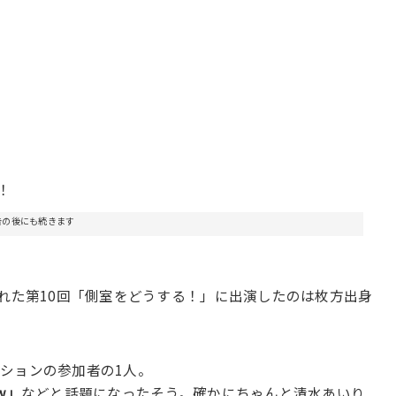
！
告の後にも続きます
された第10回「側室をどうする！」に出演したのは枚方出身
ションの参加者の1人。
w」
などと話題になったそう。確かにちゃんと清水あいり