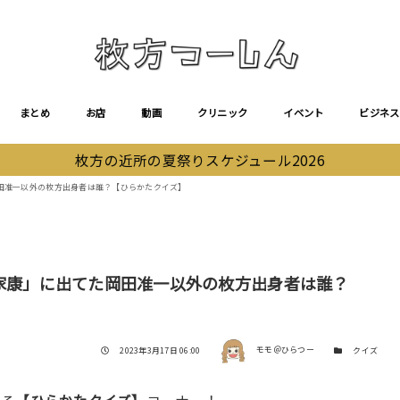
まとめ
お店
動画
クリニック
イベント
ビジネス
枚方の近所の夏祭りスケジュール2026
岡田准一以外の枚方出身者は誰？【ひらかたクイズ】
る家康」に出てた岡田准一以外の枚方出身者は誰？
著者
投稿日
カテゴリー
2023年3月17日 06:00
モモ＠ひらつー
クイズ