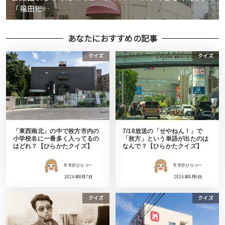
「福田総…
あなたにおすすめの記事
クイズ
クイズ
「東西南北」の中で枚方市内の
7/18放送の「せやねん！」で
小学校名に一番多く入ってるの
「枚方」という単語が出たのは
はどれ？【ひらかたクイズ】
なんで？【ひらかたクイズ】
モモ＠ひらつー
モモ＠ひらつー
2026年8月7日
2026年8月6日
クイズ
クイズ