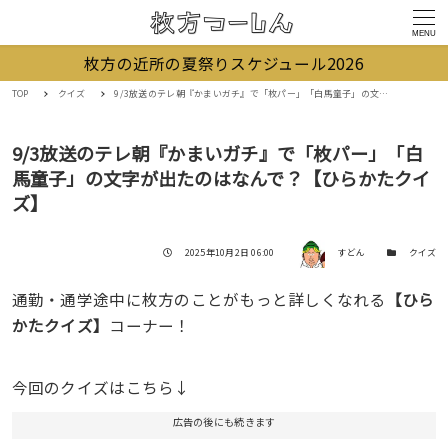
MENU
枚方の近所の夏祭りスケジュール2026
TOP
クイズ
9/3放送のテレ朝『かまいガチ』で「枚パー」「白馬童子」の文字が出たのはなんで？【ひらかたクイズ】
9/3放送のテレ朝『かまいガチ』で「枚パー」「白
馬童子」の文字が出たのはなんで？【ひらかたクイ
ズ】
著者
投稿日
カテゴリー
2025年10月2日 06:00
すどん
クイズ
通勤・通学途中に枚方のことがもっと詳しくなれる
【ひら
かたクイズ】
コーナー！
今回のクイズはこちら↓
広告の後にも続きます