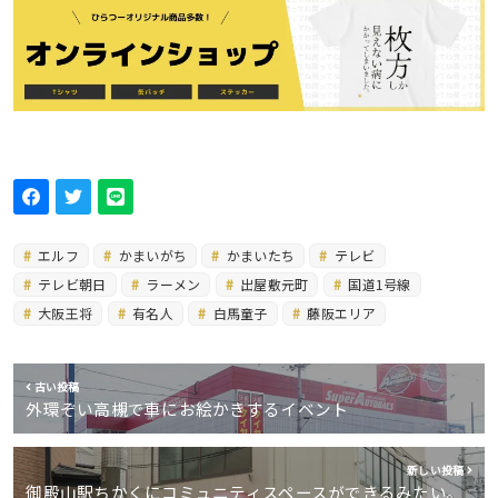
エルフ
かまいがち
かまいたち
テレビ
テレビ朝日
ラーメン
出屋敷元町
国道1号線
大阪王将
有名人
白馬童子
藤阪エリア
古い投稿
外環ぞい高槻で車にお絵かきするイベント
新しい投稿
御殿山駅ちかくにコミュニティスペースができるみたい。