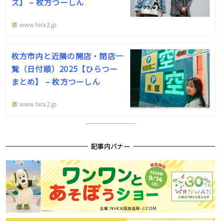
ズ】 – 枚方つーしん
www.hira2.jp
枚方市内と近隣の開店・閉店一
覧（日付順）2025【ひらつー
まとめ】 – 枚方つーしん
www.hira2.jp
記事内バナー