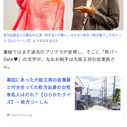
枚方出身芸人大集合の公演「枚方芸人の集い」はかなり枚方で枚方愛でしかなかっ
た【ひらつーレポ】
より右がはるさん
番組ではまず過去のプリクラが登場し、そこに「枚パー
Date♥」の文字が。なおお相手は大阪王将の従業員さ
ん。
高田にあった大阪王将の従業員
と付き合ってた枚方出身の女性
有名人はだれ？【ひらかたクイ
ズ】 – 枚方つーしん
www.hira2.jp