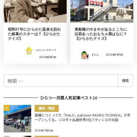
昭和27年にひらかた温泉を訪れ
東船橋のやまやがあるところに
た銀幕のスターは？【ひらかた
以前あったおもちゃ屋はなに？
クイズ】
【ひらかたクイズ】
ひらつースタッフ
すどん
2026年8月4日
2026年8月5日
検
検索
索
ひらつー月間人気記事ベスト10
開店・閉店
高槻につくってた「HALO, patissier KAORU YOSHIDA」がオ
ープンしてる。シロモト出身世界3位パティシエのお店
2026年7月26日