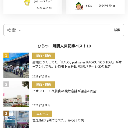
ひらつースタッフ
すどん
2026年8月4日
2026年8月5日
検
検索
索
ひらつー月間人気記事ベスト10
開店・閉店
高槻につくってた「HALO, patissier KAORU YOSHIDA」がオ
ープンしてる。シロモト出身世界3位パティシエのお店
2026年7月26日
開店・閉店
イオンモール久御山の複数店舗が開店＆閉店
2026年7月29日
ニュース
宮之阪に行列できてた。あら川の桃