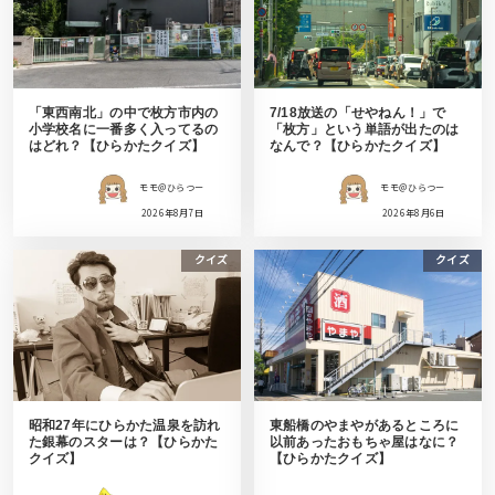
「東西南北」の中で枚方市内の
7/18放送の「せやねん！」で
小学校名に一番多く入ってるの
「枚方」という単語が出たのは
はどれ？【ひらかたクイズ】
なんで？【ひらかたクイズ】
モモ＠ひらつー
モモ＠ひらつー
2026年8月7日
2026年8月6日
クイズ
クイズ
昭和27年にひらかた温泉を訪れ
東船橋のやまやがあるところに
た銀幕のスターは？【ひらかた
以前あったおもちゃ屋はなに？
クイズ】
【ひらかたクイズ】