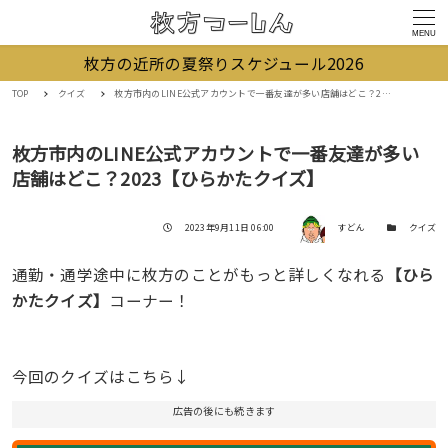
MENU
枚方の近所の夏祭りスケジュール2026
TOP
クイズ
枚方市内のLINE公式アカウントで一番友達が多い店舗はどこ？2023【ひらかたクイズ】
枚方市内のLINE公式アカウントで一番友達が多い
店舗はどこ？2023【ひらかたクイズ】
著者
投稿日
カテゴリー
2023年9月11日 06:00
すどん
クイズ
通勤・通学途中に枚方のことがもっと詳しくなれる
【ひら
かたクイズ】
コーナー！
今回のクイズはこちら↓
広告の後にも続きます