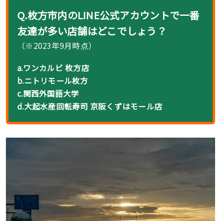
Q.
枚方市内のLINE公式アカウントで一番
友達が多い店舗はどこ
でしょう？
（※2023年9月時点）
a.ワンカルビ 枚方店
b.ニトリモール枚方
c.関西外国語大学
d.大起水産回転寿司 京阪くずはモール店