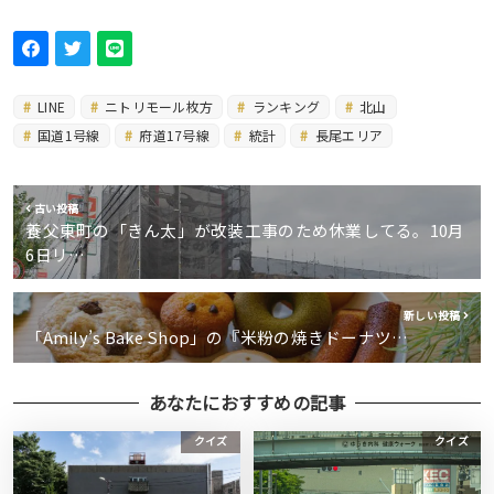
LINE
ニトリモール枚方
ランキング
北山
国道1号線
府道17号線
統計
長尾エリア
古い投稿
養父東町の「きん太」が改装工事のため休業してる。10月
6日リ…
新しい投稿
「Amily’s Bake Shop」の『米粉の焼きドーナツ…
あなたにおすすめの記事
クイズ
クイズ