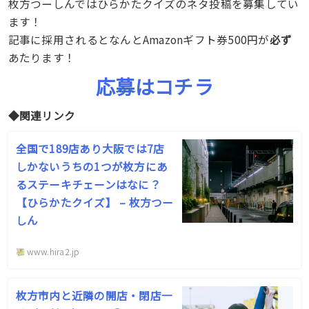
枚方つーしんではひらかたクイズのネタ投稿を募集してい
ます！
記事に採用されるとなんとAmazonギフト券500円が
必ず
あたります！
応募はコチラ
◆関連リンク
全国で189店あり大阪では7店
しかないうちの1つが枚方にあ
るステーキチェーンはなに？
【ひらかたクイズ】 – 枚方つー
しん
www.hira2.jp
枚方市内と近隣の開店・閉店一