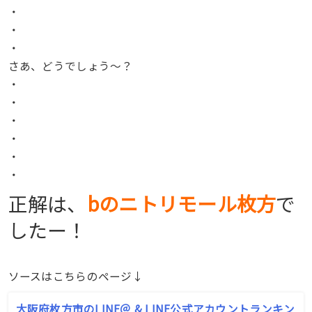
・
・
・
さあ、どうでしょう〜？
・
・
・
・
・
・
正解は、
bの
ニトリモール枚方
で
したー！
ソースはこちらのページ↓
大阪府枚方市のLINE＠ & LINE公式アカウントランキン