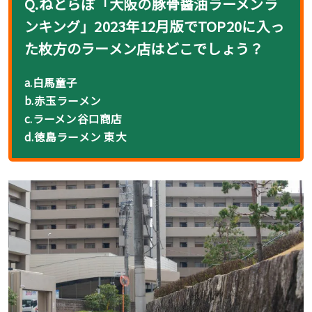
Q.ねとらぼ「大阪の豚骨醤油ラーメンラ
ンキング」2023年12月版でTOP20に入っ
た枚方のラーメン店はど
こ
でしょう？
a.白馬童子
b.赤玉ラーメン
c.ラーメン谷口商店
d.徳島ラーメン 東大