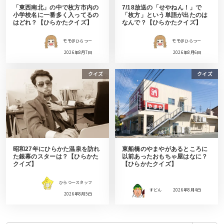
「東西南北」の中で枚方市内の
7/18放送の「せやねん！」で
小学校名に一番多く入ってるの
「枚方」という単語が出たのは
はどれ？【ひらかたクイズ】
なんで？【ひらかたクイズ】
モモ＠ひらつー
モモ＠ひらつー
2026年8月7日
2026年8月6日
クイズ
クイズ
昭和27年にひらかた温泉を訪れ
東船橋のやまやがあるところに
た銀幕のスターは？【ひらかた
以前あったおもちゃ屋はなに？
クイズ】
【ひらかたクイズ】
ひらつースタッフ
すどん
2026年8月4日
2026年8月5日