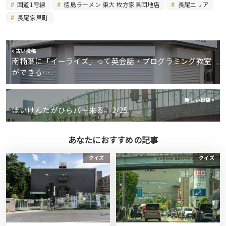
国道1号線
徳島ラーメン 東大 枚方家具団地店
長尾エリア
長尾家具町
古い投稿
南楠葉に「イーライズ」って英会話・プログラミング教室
ができる…
新しい投稿
ほいけんたがひらパー来る。2/25
あなたにおすすめの記事
クイズ
クイズ