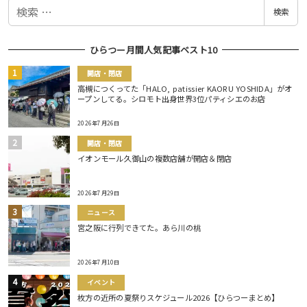
検
検索
索
ひらつー月間人気記事ベスト10
開店・閉店
高槻につくってた「HALO, patissier KAORU YOSHIDA」がオ
ープンしてる。シロモト出身世界3位パティシエのお店
2026年7月26日
開店・閉店
イオンモール久御山の複数店舗が開店＆閉店
2026年7月29日
ニュース
宮之阪に行列できてた。あら川の桃
2026年7月10日
イベント
枚方の近所の夏祭りスケジュール2026【ひらつーまとめ】