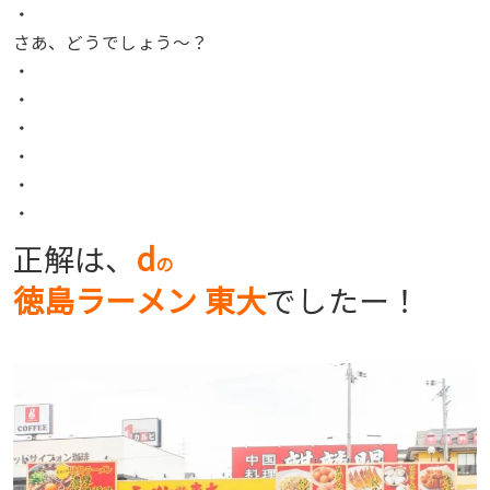
・
さあ、どうでしょう〜？
・
・
・
・
・
・
正解は、
d
の
徳島ラーメン 東大
でしたー！