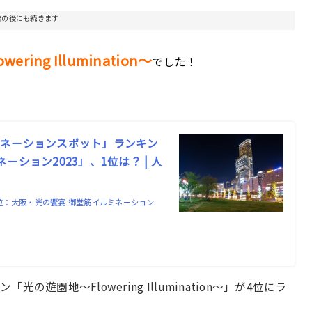
告の後にも続きます
ing Illumination～
でした！
ミネーションスポット」ランキン
ション2023」、1位は？ | 人
8位：大阪・光の饗宴 御堂筋イルミネーション
園地～Flowering Illumination～」が4位にラ