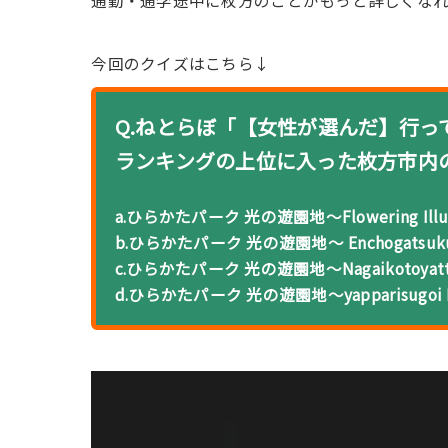
通勤・通学途中に枚方のことがもっと詳しくな
今回のクイズはこちら↓
Q.ねとらぼ「【女性が選んだ】行
ランキングの上位に入った枚方市内
a.ひらかたパーク 光の遊園地～Flowering Illum
b.ひらかたパーク 光の遊園地～ Enchogatsukutta
c.ひらかたパーク 光の遊園地～Nagaikotoyatteru
d.ひらかたパーク 光の遊園地～yapparisugoi Il