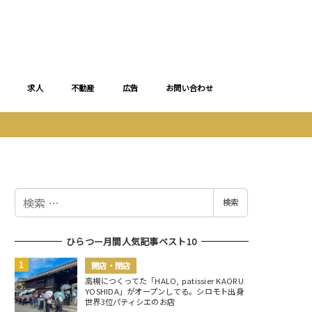
求人
不動産
広告
お問い合わせ
検
検索
索
ひらつー月間人気記事ベスト10
開店・閉店
高槻につくってた「HALO, patissier KAORU
YOSHIDA」がオープンしてる。シロモト出身
世界3位パティシエのお店