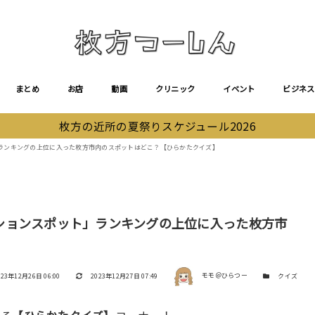
まとめ
お店
動画
クリニック
イベント
ビジネス
枚方の近所の夏祭りスケジュール2026
ランキングの上位に入った枚方市内のスポットはどこ？【ひらかたクイズ】
ションスポット」ランキングの上位に入った枚方市
著者
稿日
更新日
カテゴリー
023年12月26日 06:00
2023年12月27日 07:49
モモ＠ひらつー
クイズ