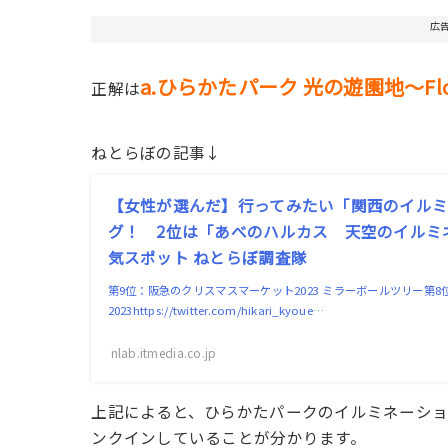
広
a.ひらかたパーク 光の遊園地～Flower
正解は
ねとらぼの記事↓
【女性が選んだ】行ってみたい「関西のイル
グ！ 2位は「あべのハルカス 天空のイルミネー
気スポット ねとらぼ調査隊
第9位：阪急のクリスマスマーケット2023 ミラーボールツリー第
2023https://twitter.com/hikari_kyoue…
nlab.itmedia.co.jp
上記によると、ひらかたパークのイルミネーション「光の遊
ンクインしていることが分かります。