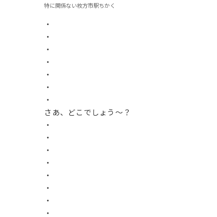
特に関係ない枚方市駅ちかく
・
・
・
・
・
・
・
さあ、どこでしょう〜？
・
・
・
・
・
・
・
・